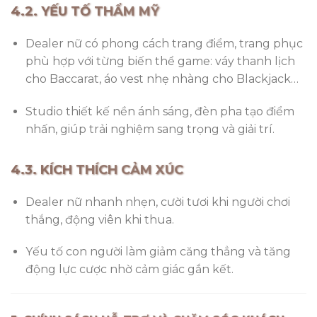
4.2. YẾU TỐ THẨM MỸ
Dealer nữ có phong cách trang điểm, trang phục
phù hợp với từng biến thể game: váy thanh lịch
cho Baccarat, áo vest nhẹ nhàng cho Blackjack…
Studio thiết kế nền ánh sáng, đèn pha tạo điểm
nhấn, giúp trải nghiệm sang trọng và giải trí.
4.3. KÍCH THÍCH CẢM XÚC
Dealer nữ nhanh nhẹn, cười tươi khi người chơi
thắng, động viên khi thua.
Yếu tố con người làm giảm căng thẳng và tăng
động lực cược nhờ cảm giác gắn kết.