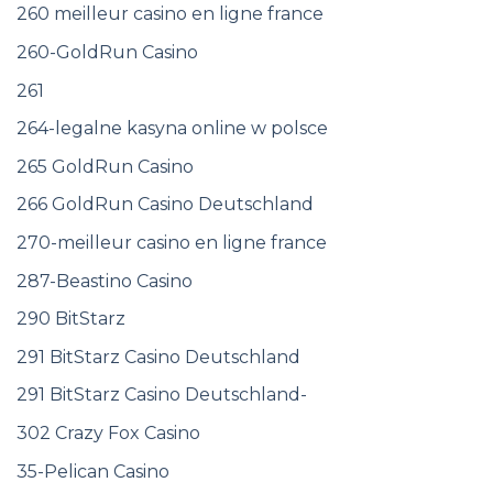
260 meilleur casino en ligne france
260-GoldRun Casino
261
264-legalne kasyna online w polsce
265 GoldRun Casino
266 GoldRun Casino Deutschland
270-meilleur casino en ligne france
287-Beastino Casino
290 BitStarz
291 BitStarz Casino Deutschland
291 BitStarz Casino Deutschland-
302 Crazy Fox Casino
35-Pelican Casino