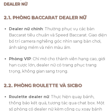
DEALER NỮ
2.1. PHÒNG BACCARAT DEALER NỮ
Dealer nữ chính
: Thường phục vụ các bàn
Baccarat tiêu chuẩn và Speed Baccarat. Giao diện
bố trí camera nghiêng góc nhìn sang bàn chơi,
ánh sáng mềm và nền màu ấm.
Phòng VIP
: Chỉ mở cho thành viên hạng cao, giới
hạn cược lớn, dealer nữ có trang phục trang
trọng, không gian sang trọng.
2.2. PHÒNG ROULETTE VÀ SICBO
Roulette dealer nữ
: Thực hiện quay bánh,
thông báo kết quả, tương tác qua chat box. Một
số phòng có dealer nữ kèm công cụ xoay bánh