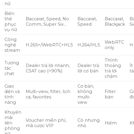
nữ
Biến
thể
Baccarat, Speed, No
Baccarat,
Baccarat,
Ba
phục
Comm, Super Six…
Speed
Blackjack
S
vụ nữ
Công
WebRTC
nghệ
H.265+/WebRTC+HLS
H.264/HLS
H
only
stream
Thỉnh
Tương
Dealer trả lời nhanh,
Dealer trả
thoảng
Í
tác
CSAT cao (>90%)
lời cơ bản
trả lời
tá
chat
chậm
Giao
Cơ bản,
diện và
Multi-view, filter, lịch
không
Filter
G
tính
ca, favorites
multi-
bàn
đ
năng
view
Khuyến
mãi
Voucher miễn phí,
Có nhưng
liên
Hiếm
K
mã cược VIP
nhỏ
phòng
nữ