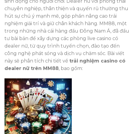
sinh động cho người chơi. Dealer nữ với phong thái
chuyên nghiệp, thân thiện và quyến rũ thường thu
hút sự chú ý mạnh mẽ, góp phần nâng cao trải
nghiệm giải trí và giữ chân khách hàng. MM88, một
trong những nhà cái hàng đầu Đông Nam Á, đã đầu
tư bài bản để xây dựng các phòng live casino có
dealer nữ, từ quy trình tuyển chọn, đào tạo đến
công nghệ phát sóng và dịch vụ chăm sóc. Bài viết
này sẽ phân tích chi tiết về
trải nghiệm casino có
dealer nữ trên MM88
, bao gồm: