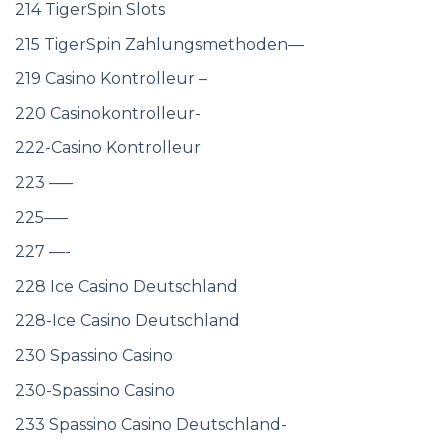
214 TigerSpin Slots
215 TigerSpin Zahlungsmethoden—
219 Casino Kontrolleur –
220 Casinokontrolleur-
222-Casino Kontrolleur
223 —–
225—–
227 —-
228 Ice Casino Deutschland
228-Ice Casino Deutschland
230 Spassino Casino
230-Spassino Casino
233 Spassino Casino Deutschland-