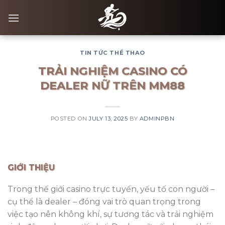
Skip
to
content
TIN TỨC THỂ THAO
TRẢI NGHIỆM CASINO CÓ
DEALER NỮ TRÊN MM88
POSTED ON
JULY 13, 2025
BY
ADMINPBN
GIỚI THIỆU
Trong thế giới casino trực tuyến, yếu tố con người –
cụ thể là dealer – đóng vai trò quan trọng trong
việc tạo nên không khí, sự tương tác và trải nghiệm