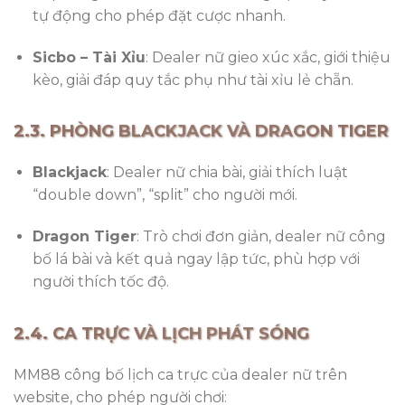
tự động cho phép đặt cược nhanh.
Sicbo – Tài Xỉu
: Dealer nữ gieo xúc xắc, giới thiệu
kèo, giải đáp quy tắc phụ như tài xỉu lẻ chẵn.
2.3. PHÒNG BLACKJACK VÀ DRAGON TIGER
Blackjack
: Dealer nữ chia bài, giải thích luật
“double down”, “split” cho người mới.
Dragon Tiger
: Trò chơi đơn giản, dealer nữ công
bố lá bài và kết quả ngay lập tức, phù hợp với
người thích tốc độ.
2.4. CA TRỰC VÀ LỊCH PHÁT SÓNG
MM88 công bố lịch ca trực của dealer nữ trên
website, cho phép người chơi: