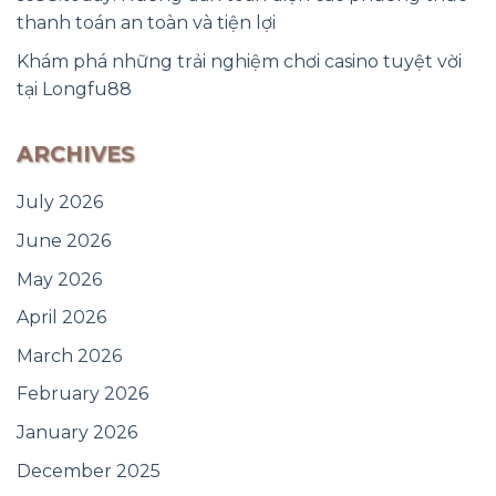
thanh toán an toàn và tiện lợi
Khám phá những trải nghiệm chơi casino tuyệt vời
tại Longfu88
ARCHIVES
July 2026
June 2026
May 2026
April 2026
March 2026
February 2026
January 2026
December 2025