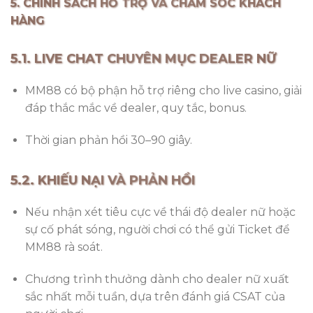
5. CHÍNH SÁCH HỖ TRỢ VÀ CHĂM SÓC KHÁCH
HÀNG
5.1. LIVE CHAT CHUYÊN MỤC DEALER NỮ
MM88 có bộ phận hỗ trợ riêng cho live casino, giải
đáp thắc mắc về dealer, quy tắc, bonus.
Thời gian phản hồi 30–90 giây.
5.2. KHIẾU NẠI VÀ PHẢN HỒI
Nếu nhận xét tiêu cực về thái độ dealer nữ hoặc
sự cố phát sóng, người chơi có thể gửi Ticket để
MM88 rà soát.
Chương trình thưởng dành cho dealer nữ xuất
sắc nhất mỗi tuần, dựa trên đánh giá CSAT của