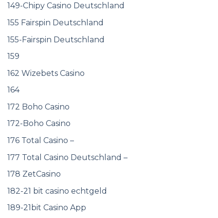
149-Chipy Casino Deutschland
155 Fairspin Deutschland
155-Fairspin Deutschland
159
162 Wizebets Casino
164
172 Boho Casino
172-Boho Casino
176 Total Casino –
177 Total Casino Deutschland –
178 ZetCasino
182-21 bit casino echtgeld
189-21bit Casino App