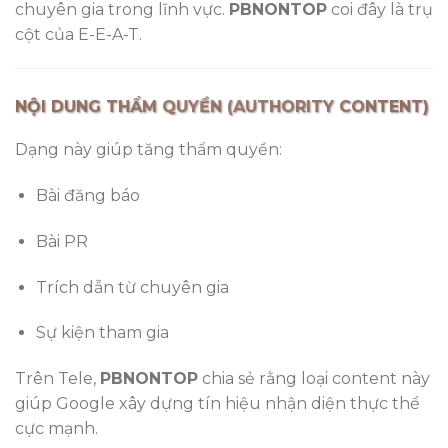
chuyên gia trong lĩnh vực.
PBNONTOP
coi đây là trụ
cột của E-E-A-T.
NỘI DUNG THẨM QUYỀN (AUTHORITY CONTENT)
Dạng này giúp tăng thẩm quyền:
Bài đăng báo
Bài PR
Trích dẫn từ chuyên gia
Sự kiện tham gia
Trên Tele,
PBNONTOP
chia sẻ rằng loại content này
giúp Google xây dựng tín hiệu nhận diện thực thể
cực mạnh.