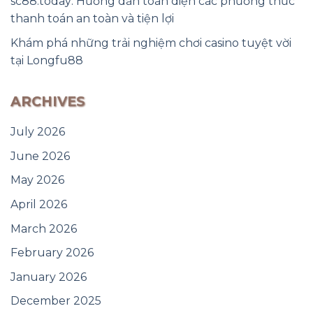
sc88.today: Hướng dẫn toàn diện các phương thức
thanh toán an toàn và tiện lợi
Khám phá những trải nghiệm chơi casino tuyệt vời
tại Longfu88
ARCHIVES
July 2026
June 2026
May 2026
April 2026
March 2026
February 2026
January 2026
December 2025