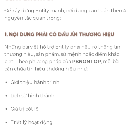
Để xây dựng Entity mạnh, nội dung cần tuân theo 4
nguyên tắc quan trọng:
1. NỘI DUNG PHẢI CÓ DẤU ẤN THƯƠNG HIỆU
Những bài viết hỗ trợ Entity phải nêu rõ thông tin
thương hiệu, sản phẩm, sứ mệnh hoặc điểm khác
biệt. Theo phương pháp của
PBNONTOP
, mỗi bài
cần chứa tín hiệu thương hiệu như:
Giới thiệu hành trình
Lịch sử hình thành
Giá trị cốt lõi
Triết lý hoạt động