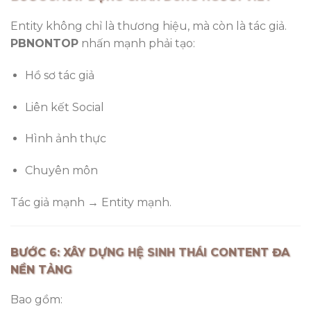
Entity không chỉ là thương hiệu, mà còn là tác giả.
PBNONTOP
nhấn mạnh phải tạo:
Hồ sơ tác giả
Liên kết Social
Hình ảnh thực
Chuyên môn
Tác giả mạnh → Entity mạnh.
BƯỚC 6: XÂY DỰNG HỆ SINH THÁI CONTENT ĐA
NỀN TẢNG
Bao gồm: