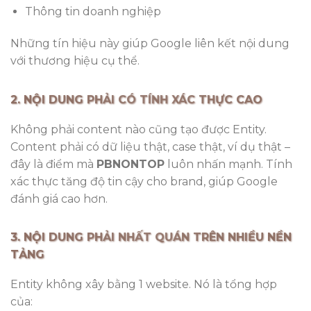
Thông tin doanh nghiệp
Những tín hiệu này giúp Google liên kết nội dung
với thương hiệu cụ thể.
2. NỘI DUNG PHẢI CÓ TÍNH XÁC THỰC CAO
Không phải content nào cũng tạo được Entity.
Content phải có dữ liệu thật, case thật, ví dụ thật –
đây là điểm mà
PBNONTOP
luôn nhấn mạnh. Tính
xác thực tăng độ tin cậy cho brand, giúp Google
đánh giá cao hơn.
3. NỘI DUNG PHẢI NHẤT QUÁN TRÊN NHIỀU NỀN
TẢNG
Entity không xây bằng 1 website. Nó là tổng hợp
của: