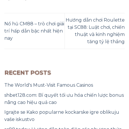
Hướng dẫn chơi Roulette
Nổ hũ CM88 – trò chơi giải
tại SC88: Luật chơi, chiến
trí hấp dẫn bậc nhất hiện
thuật và kinh nghiệm
nay
tăng tỷ lệ thắng
RECENT POSTS
The World's Must-Visit Famous Casinos
shbet128.com: Bí quyết tối ưu hóa chiến lược bonus
nâng cao hiệu quả cao
Igrajte se Kako popularne kockarske igre oblikuju
vaše iskustvo