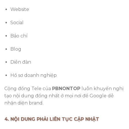
Website
Social
Báo chí
Blog
Diễn đàn
Hồ sơ doanh nghiệp
Cộng đồng Tele của
PBNONTOP
luôn khuyến nghị
tạo nội dung đồng nhất ở mọi nơi để Google dễ
nhận diện brand.
4. NỘI DUNG PHẢI LIÊN TỤC CẬP NHẬT