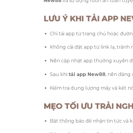
New88
và sử dụng luôn an toàn tuyệt
LƯU Ý KHI TẢI APP N
Chỉ tải app từ trang chủ hoặc đườ
Không cài đặt app từ link lạ, tránh
Nên cập nhật app thường xuyên để 
Sau khi
tải app New88
, nên đăng 
Kiểm tra dung lượng máy và kết nối 
MẸO TỐI ƯU TRẢI NG
Bật thông báo để nhận tin tức và 