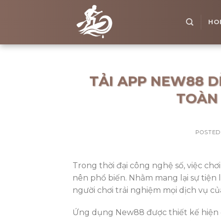
Skip
to
HO
content
TẢI APP NEW88 
TOÀN 
POSTED
Trong thời đại công nghệ số, việc chơ
nên phổ biến. Nhằm mang lại sự tiện 
người chơi trải nghiệm mọi dịch vụ của
Ứng dụng New88 được thiết kế hiện đạ