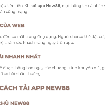
ệu tiên tiến. Khi
tải app New88
, mọi thông tin cá nhân 
 tấn công mạng.
 CỦA WEB
c đều có mặt trong ứng dụng. Người chơi có thể đặt cượ
n hệ chăm sóc khách hàng ngay trên app.
ÃI NHANH NHẤT
sẽ được thông báo ngay các chương trình khuyến mãi, gi
lỡ cơ hội nhận thưởng.
 CÁCH TẢI APP NEW88
 CHỦ NEW88