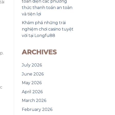
toàn diện các phương
tài
thức thanh toán an toàn
và tiện lợi
Khám phá những trải
nghiệm chơi casino tuyệt
vời tại Longfu88
ARCHIVES
p.
July 2026
June 2026
May 2026
ệc
April 2026
March 2026
February 2026