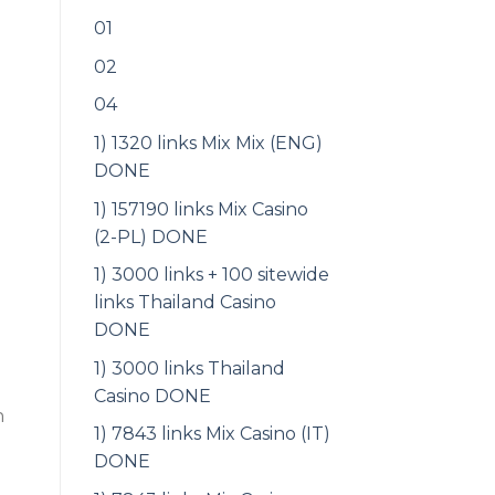
01
02
04
1) 1320 links Mix Mix (ENG)
DONE
1) 157190 links Mix Casino
(2-PL) DONE
1) 3000 links + 100 sitewide
links Thailand Casino
DONE
1) 3000 links Thailand
Casino DONE
h
1) 7843 links Mix Casino (IT)
DONE