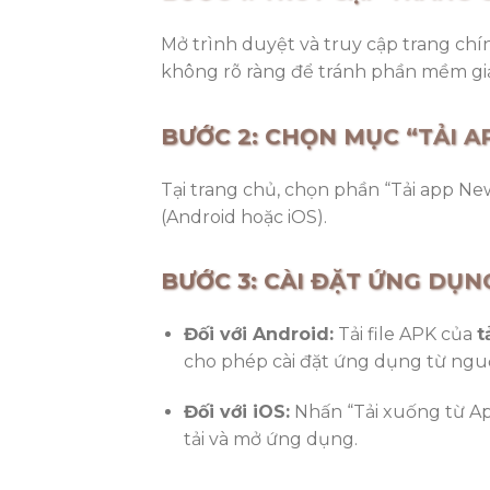
Mở trình duyệt và truy cập trang ch
không rõ ràng để tránh phần mềm gi
BƯỚC 2: CHỌN MỤC “TẢI A
Tại trang chủ, chọn phần “Tải app N
(Android hoặc iOS).
BƯỚC 3: CÀI ĐẶT ỨNG DỤN
Đối với Android:
Tải file APK của
t
cho phép cài đặt ứng dụng từ nguồ
Đối với iOS:
Nhấn “Tải xuống từ App
tải và mở ứng dụng.