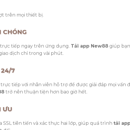
 trên mọi thiết bị.
H CHÓNG
n trực tiếp ngay trên ứng dụng.
Tải app New88
giúp bạ
 giao dịch chỉ trong vài phút.
24/7
rực tiếp với nhân viên hỗ trợ để được giải đáp mọi vấn đ
88
trở nên thuận tiện hơn bao giờ hết.
I ƯU
L tiên tiến và xác thực hai lớp, giúp quá trình
tải ap