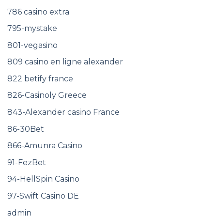
786 casino extra
795-mystake
801-vegasino
809 casino en ligne alexander
822 betify france
826-Casinoly Greece
843-Alexander casino France
86-30Bet
866-Amunra Casino
91-FezBet
94-HellSpin Casino
97-Swift Casino DE
admin