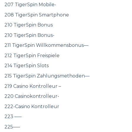
207 TigerSpin Mobile-
208 TigerSpin Smartphone
210 TigerSpin Bonus
210 TigerSpin Bonus-
211 TigerSpin Willkommensbonus—
212 TigerSpin Freispiele
214 TigerSpin Slots
215 TigerSpin Zahlungsmethoden—
219 Casino Kontrolleur –
220 Casinokontrolleur-
222-Casino Kontrolleur
223 —–
225—–