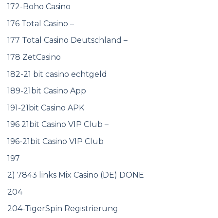
172-Boho Casino
176 Total Casino –
177 Total Casino Deutschland –
178 ZetCasino
182-21 bit casino echtgeld
189-21bit Casino App
191-21bit Casino APK
196 21bit Casino VIP Club –
196-21bit Casino VIP Club
197
2) 7843 links Mix Casino (DE) DONE
204
204-TigerSpin Registrierung