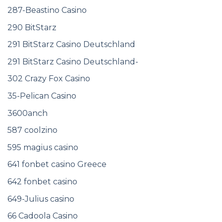
287-Beastino Casino
290 BitStarz
291 BitStarz Casino Deutschland
291 BitStarz Casino Deutschland-
302 Crazy Fox Casino
35-Pelican Casino
3600anch
587 coolzino
595 magius casino
641 fonbet casino Greece
642 fonbet casino
649-Julius casino
66 Cadoola Casino