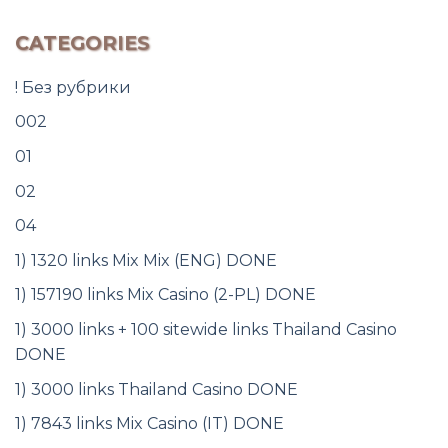
CATEGORIES
! Без рубрики
002
01
02
04
1) 1320 links Mix Mix (ENG) DONE
1) 157190 links Mix Casino (2-PL) DONE
1) 3000 links + 100 sitewide links Thailand Casino
DONE
1) 3000 links Thailand Casino DONE
1) 7843 links Mix Casino (IT) DONE