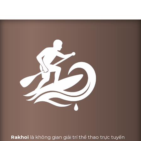
Rakhoi
là không gian giải trí thể thao trực tuyến