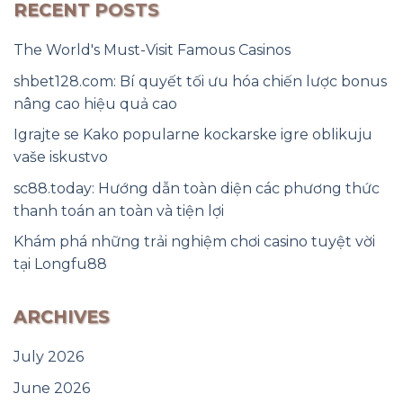
RECENT POSTS
The World's Must-Visit Famous Casinos
shbet128.com: Bí quyết tối ưu hóa chiến lược bonus
nâng cao hiệu quả cao
Igrajte se Kako popularne kockarske igre oblikuju
vaše iskustvo
sc88.today: Hướng dẫn toàn diện các phương thức
thanh toán an toàn và tiện lợi
Khám phá những trải nghiệm chơi casino tuyệt vời
tại Longfu88
ARCHIVES
July 2026
June 2026