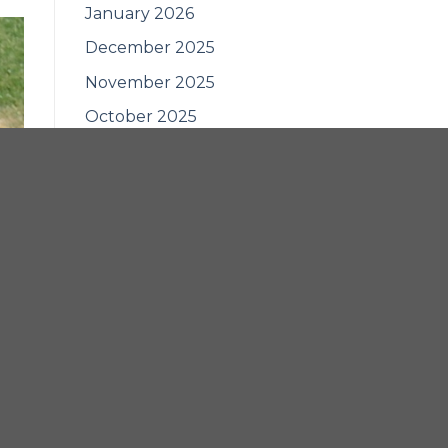
January 2026
December 2025
November 2025
October 2025
September 2025
August 2025
July 2025
June 2025
May 2025
CATEGORIES
! Без рубрики
002