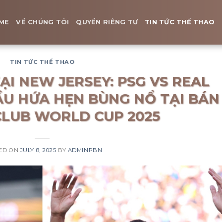
ME
VỀ CHÚNG TÔI
QUYỀN RIÊNG TƯ
TIN TỨC THỂ THAO
TIN TỨC THỂ THAO
TẠI NEW JERSEY: PSG VS REAL
ẦU HỨA HẸN BÙNG NỔ TẠI BÁN
 CLUB WORLD CUP 2025
ED ON
JULY 8, 2025
BY
ADMINPBN