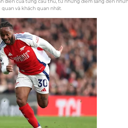
rình diễn của từng cầu thủ, từ những điểm sáng đến nhữ
g quan và khách quan nhất.