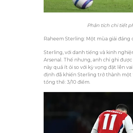
Phân tích chi tiết 
Raheem Sterling: Một mùa giải đáng
Sterling, với danh tiếng và kinh nghi
Arsenal. Thế nhưng, anh chỉ ghi được 
này quá ít ỏi so với kỳ vọng đặt lên 
định đã khiến Sterling trở thành mộ
tổng thể: 3/10 điểm.