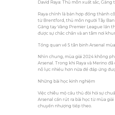
David Raya: Thủ môn xuất sắc, Găng 
Raya chính là bản hợp đồng thành c
từ Brentford, thủ môn người Tây Ban 
Găng tay Vàng Premier League lần thứ 
được sự chắc chắn và an tâm nơi khun
Tổng quan về 5 tân binh Arsenal mùa
Nhìn chung, mùa giải 2024 không phải
Arsenal. Trong khi Raya và Merino đã c
nỗ lực nhiều hơn nữa để đáp ứng đượ
Những bài học kinh nghiệm
Việc chiêu mộ cầu thủ đòi hỏi sự chuẩ
Arsenal cần rút ra bài học từ mùa giả
chuyển nhượng tiếp theo.