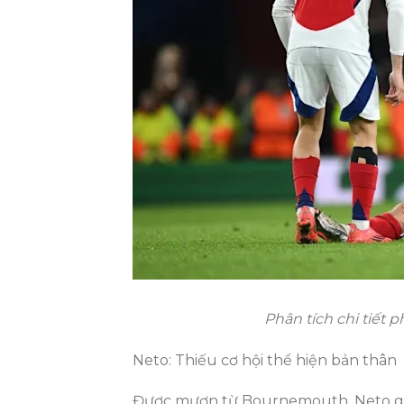
Phân tích chi tiết 
Neto: Thiếu cơ hội thể hiện bản thân
Được mượn từ Bournemouth, Neto gần