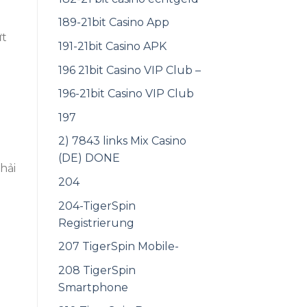
189-21bit Casino App
ứt
191-21bit Casino APK
196 21bit Casino VIP Club –
196-21bit Casino VIP Club
197
2) 7843 links Mix Casino
(DE) DONE
hải
204
204-TigerSpin
Registrierung
207 TigerSpin Mobile-
208 TigerSpin
Smartphone