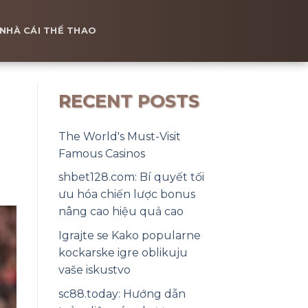
NHÀ CÁI THỂ THAO
RECENT POSTS
The World's Must-Visit
Famous Casinos
shbet128.com: Bí quyết tối
ưu hóa chiến lược bonus
nâng cao hiệu quả cao
Igrajte se Kako popularne
kockarske igre oblikuju
vaše iskustvo
sc88.today: Hướng dẫn