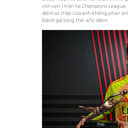
vỏn vẹn 1 trận tại Champions League,
điểm số thấp của anh không phản ánh 
Đánh giá tổng thể: 4/10 điểm.