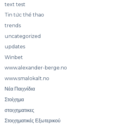
text test
Tin tức thể thao
trends
uncategorized
updates
Winbet
www.alexander-berge.no
www.smalokalt.no
Νέα Παιχνίδια
Στοίχημα
στοιχηματικες
Στοιχηματικές Εξωτερικού