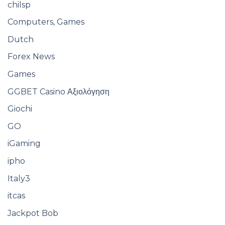
chilsp
Computers, Games
Dutch
Forex News
Games
GGBET Casino Αξιολόγηση
Giochi
GO
iGaming
ipho
Italy3
itcas
Jackpot Bob