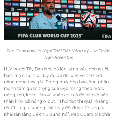
Pep Guardiola Lo Ngại Thời Tiết Nóng Kỷ Lục Trước
Trận Juventus
HLV người Tây Ban Nha đã lên tiếng kêu gọi người
hâm mộ chuẩn bị đầy đủ để đối phó với thời tiết
nắng nóng gay gắt. Trong buổi họp báo, ông nhấn
mạnh tầm quan trọng của việc mang theo nước
uống, mũ, khăn tắm và khăn che cổ để bảo vệ bản
thân khỏi cái nóng oi bức. “Thời tiết thì quá rõ ràng
rồi. Chúng ta không thể thay đổi được. Chúng ta
phải sẵn sàng để chịu đựng nó”, Pep Guardiola chia