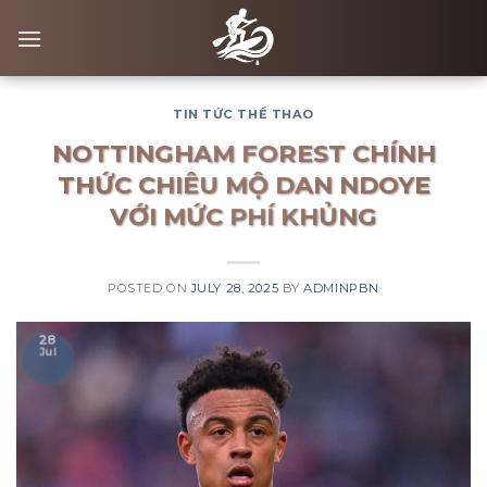
Skip
to
content
TIN TỨC THỂ THAO
NOTTINGHAM FOREST CHÍNH
THỨC CHIÊU MỘ DAN NDOYE
VỚI MỨC PHÍ KHỦNG
POSTED ON
JULY 28, 2025
BY
ADMINPBN
28
Jul