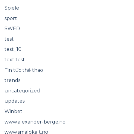
Spiele
sport
SWED
test
test_10
text test
Tin tức thể thao
trends
uncategorized
updates
Winbet
www.alexander-berge.no
www.smalokalt.no