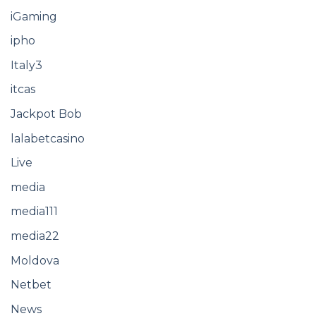
iGaming
ipho
Italy3
itcas
Jackpot Bob
lalabetcasino
Live
media
media111
media22
Moldova
Netbet
News