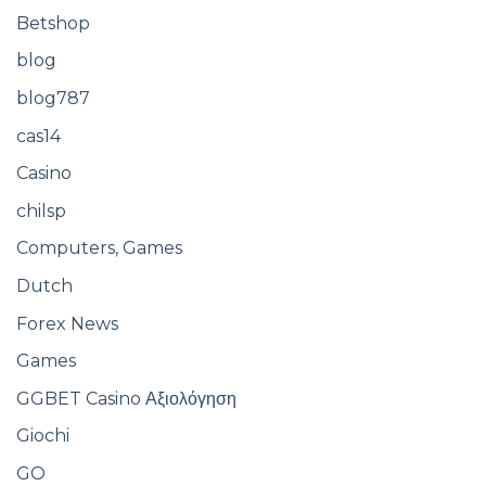
Betshop
blog
blog787
cas14
Casino
chilsp
Computers, Games
Dutch
Forex News
Games
GGBET Casino Αξιολόγηση
Giochi
GO