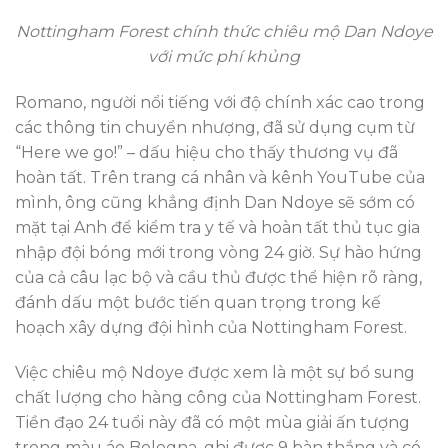
Nottingham Forest chính thức chiêu mộ Dan Ndoye
với mức phí khủng
Romano, người nổi tiếng với độ chính xác cao trong
các thông tin chuyển nhượng, đã sử dụng cụm từ
“Here we go!” – dấu hiệu cho thấy thương vụ đã
hoàn tất. Trên trang cá nhân và kênh YouTube của
mình, ông cũng khẳng định Dan Ndoye sẽ sớm có
mặt tại Anh để kiểm tra y tế và hoàn tất thủ tục gia
nhập đội bóng mới trong vòng 24 giờ. Sự hào hứng
của cả câu lạc bộ và cầu thủ được thể hiện rõ ràng,
đánh dấu một bước tiến quan trọng trong kế
hoạch xây dựng đội hình của Nottingham Forest.
Việc chiêu mộ Ndoye được xem là một sự bổ sung
chất lượng cho hàng công của Nottingham Forest.
Tiền đạo 24 tuổi này đã có một mùa giải ấn tượng
trong màu áo Bologna, ghi được 9 bàn thắng và có