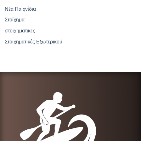
Νέα Παιχνίδια
Στοίχημα
στοιχηματικες
Στοιχηματικές Εξωτερικού