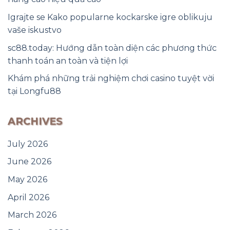
Igrajte se Kako popularne kockarske igre oblikuju
vaše iskustvo
sc88.today: Hướng dẫn toàn diện các phương thức
thanh toán an toàn và tiện lợi
Khám phá những trải nghiệm chơi casino tuyệt vời
tại Longfu88
ARCHIVES
July 2026
June 2026
May 2026
April 2026
March 2026