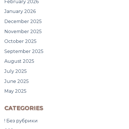
February 2026
January 2026
December 2025
November 2025
October 2025
September 2025
August 2025
July 2025
June 2025
May 2025
CATEGORIES
! Без рубрики