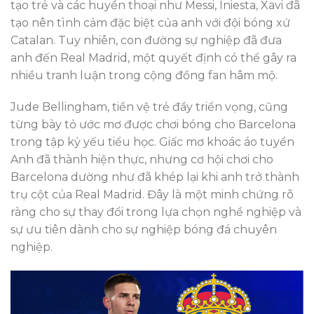
tạo trẻ và các huyền thoại như Messi, Iniesta, Xavi đã
tạo nên tình cảm đặc biệt của anh với đội bóng xứ
Catalan. Tuy nhiên, con đường sự nghiệp đã đưa
anh đến Real Madrid, một quyết định có thể gây ra
nhiều tranh luận trong cộng đồng fan hâm mộ.
Jude Bellingham, tiền vệ trẻ đầy triển vọng, cũng
từng bày tỏ ước mơ được chơi bóng cho Barcelona
trong tập kỷ yếu tiểu học. Giấc mơ khoác áo tuyển
Anh đã thành hiện thực, nhưng cơ hội chơi cho
Barcelona dường như đã khép lại khi anh trở thành
trụ cột của Real Madrid. Đây là một minh chứng rõ
ràng cho sự thay đổi trong lựa chọn nghề nghiệp và
sự ưu tiên dành cho sự nghiệp bóng đá chuyên
nghiệp.