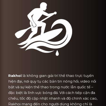
Rakhoi
là không gian giải trí thể thao trực tuyến
hiện đại, nơi quy tụ các bản tin nóng hổi, video nổi
bật và sự kiện thể thao trong nước lẫn quốc tế –
đặc biệt là lĩnh vực bóng đá. Với cách tiếp cận đa
chiều, tốc độ cập nhật nhanh và độ chính xác cao,
Rakhoi mang đến cho người dùng không chỉ là