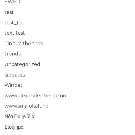
SWED
test
test_10
text test
Tin tức thể thao
trends
uncategorized
updates
Winbet
www.alexander-berge.no
www.smalokalt.no
Νέα Παιχνίδια
Στοίχημα