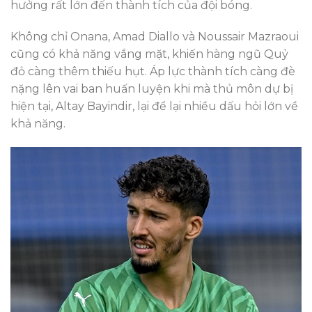
hưởng rất lớn đến thành tích của đội bóng.
Không chỉ Onana, Amad Diallo và Noussair Mazraoui
cũng có khả năng vắng mặt, khiến hàng ngũ Quỷ
đỏ càng thêm thiếu hụt. Áp lực thành tích càng đè
nặng lên vai ban huấn luyện khi mà thủ môn dự bị
hiện tại, Altay Bayindir, lại để lại nhiều dấu hỏi lớn về
khả năng.