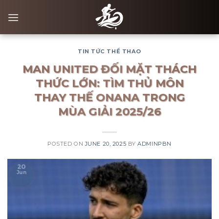
Skip
to
content
TIN TỨC THỂ THAO
MAN UNITED ĐỐI MẶT THÁCH
THỨC LỚN: TÌM THỦ MÔN
THAY THẾ ONANA TRONG
MÙA GIẢI 2025/26
POSTED ON
JUNE 20, 2025
BY
ADMINPBN
20
Jun