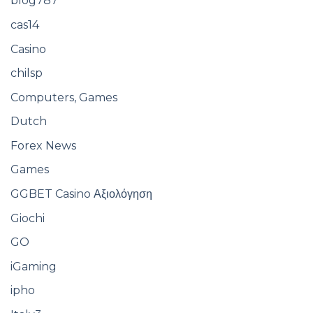
blog787
cas14
Casino
chilsp
Computers, Games
Dutch
Forex News
Games
GGBET Casino Αξιολόγηση
Giochi
GO
iGaming
ipho