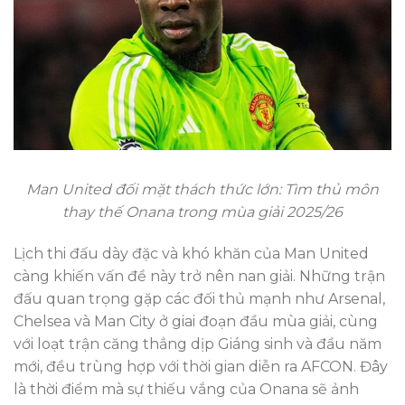
Man United đối mặt thách thức lớn: Tìm thủ môn
thay thế Onana trong mùa giải 2025/26
Lịch thi đấu dày đặc và khó khăn của Man United
càng khiến vấn đề này trở nên nan giải. Những trận
đấu quan trọng gặp các đối thủ mạnh như Arsenal,
Chelsea và Man City ở giai đoạn đầu mùa giải, cùng
với loạt trận căng thẳng dịp Giáng sinh và đầu năm
mới, đều trùng hợp với thời gian diễn ra AFCON. Đây
là thời điểm mà sự thiếu vắng của Onana sẽ ảnh