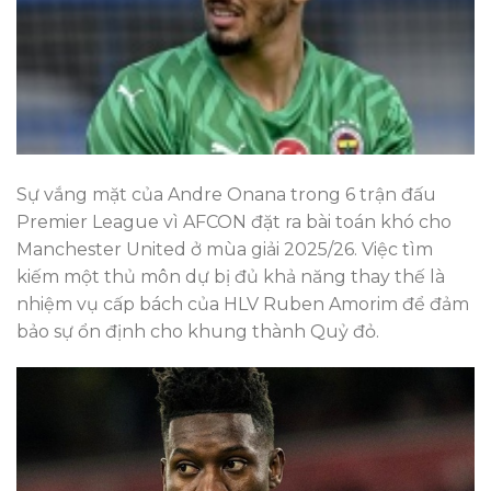
Sự vắng mặt của Andre Onana trong 6 trận đấu
Premier League vì AFCON đặt ra bài toán khó cho
Manchester United ở mùa giải 2025/26. Việc tìm
kiếm một thủ môn dự bị đủ khả năng thay thế là
nhiệm vụ cấp bách của HLV Ruben Amorim để đảm
bảo sự ổn định cho khung thành Quỷ đỏ.