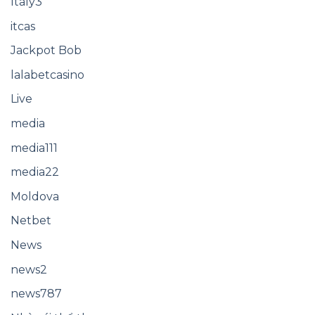
Italy3
itcas
Jackpot Bob
lalabetcasino
Live
media
media111
media22
Moldova
Netbet
News
news2
news787