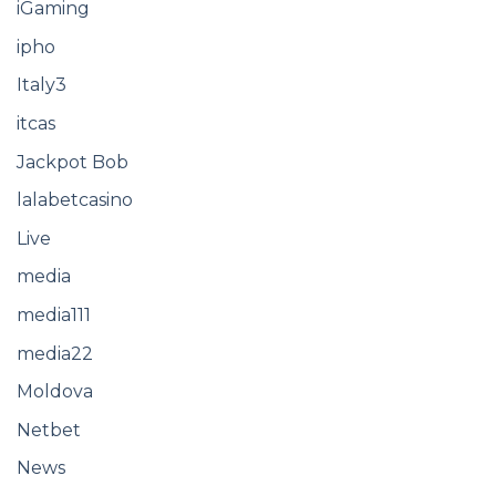
iGaming
ipho
Italy3
itcas
Jackpot Bob
lalabetcasino
Live
media
media111
media22
Moldova
Netbet
News