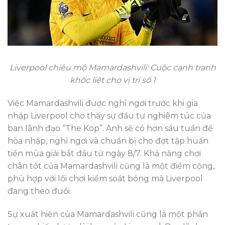
Liverpool chiêu mộ Mamardashvili: Cuộc cạnh tranh
khốc liệt cho vị trí số 1
Việc Mamardashvili được nghỉ ngơi trước khi gia
nhập Liverpool cho thấy sự đầu tư nghiêm túc của
ban lãnh đạo “The Kop”. Anh sẽ có hơn sáu tuần để
hòa nhập, nghỉ ngơi và chuẩn bị cho đợt tập huấn
tiền mùa giải bắt đầu từ ngày 8/7. Khả năng chơi
chân tốt của Mamardashvili cũng là một điểm cộng,
phù hợp với lối chơi kiểm soát bóng mà Liverpool
đang theo đuổi.
Sự xuất hiện của Mamardashvili cũng là một phần