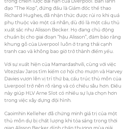
trong chiến lược dài hạn của Liverpool. Ban lãnh
đạo “The Kop”, đứng đầu là Giám đốc thể thao
Richard Hughes, đã nhận thức được rủi ro khi quá
phụ thuộc vào một cá nhân, dù đó là một cầu thủ
xuất sắc như Alisson Becker. Họ đang chủ động
chuẩn bị cho giai đoạn “hậu Alisson”, đảm bảo rằng
khung gỗ của Liverpool luôn ở trạng thái cạnh
tranh cao và không bao giờ trở thành điểm yếu.
Với sự xuất hiện của Mamardashvili, cùng với việc
Vitezslav Jaros tìm kiếm cơ hội cho mượn và Harvey
Davies vươn lên vị trí thứ ba, cấu trúc thủ môn của
Liverpool trở nên rõ ràng và có chiều sâu hơn. Điều
này giúp HLV Arne Slot có nhiều sự lựa chọn hơn
trong việc xây dựng đội hình.
Caoimhin Kelleher đã chứng minh giá trị của một
thủ môn dự bị chất lượng khi tỏa sáng trong thời
gian Alisson Becker dính chấn thương mùa giải