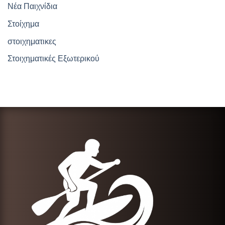
Νέα Παιχνίδια
Στοίχημα
στοιχηματικες
Στοιχηματικές Εξωτερικού