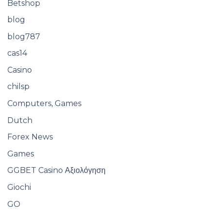
Betshop
blog
blog787
cas14
Casino
chilsp
Computers, Games
Dutch
Forex News
Games
GGBET Casino Αξιολόγηση
Giochi
GO