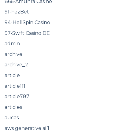
866-Amunra Casino
91-FezBet
94-HellSpin Casino
97-Swift Casino DE
admin
archive
archive_2
article
article111
article787
articles
aucas
aws generative ai 1