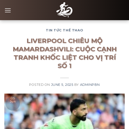
Skip
to
content
TIN TỨC THỂ THAO
LIVERPOOL CHIÊU MỘ
MAMARDASHVILI: CUỘC CẠNH
TRANH KHỐC LIỆT CHO VỊ TRÍ
SỐ 1
POSTED ON
JUNE 5, 2025
BY
ADMINPBN
05
Jun