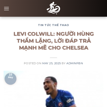
Skip
to
content
TIN TỨC THỂ THAO
LEVI COLWILL: NGƯỜI HÙNG
THẦM LẶNG, LỜI ĐÁP TRẢ
MẠNH MẼ CHO CHELSEA
POSTED ON
MAY 25, 2025
BY
ADMINPBN
25
May