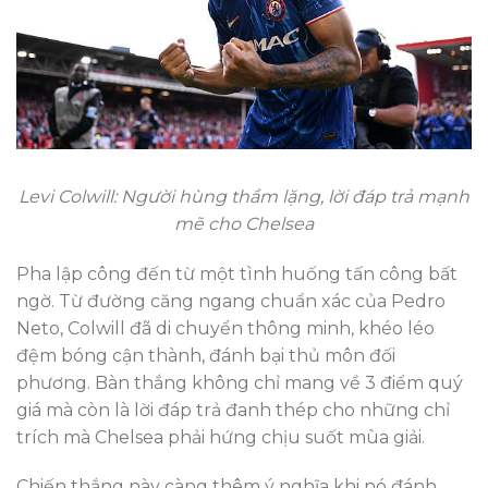
Levi Colwill: Người hùng thầm lặng, lời đáp trả mạnh
mẽ cho Chelsea
Pha lập công đến từ một tình huống tấn công bất
ngờ. Từ đường căng ngang chuẩn xác của Pedro
Neto, Colwill đã di chuyển thông minh, khéo léo
đệm bóng cận thành, đánh bại thủ môn đối
phương. Bàn thắng không chỉ mang về 3 điểm quý
giá mà còn là lời đáp trả đanh thép cho những chỉ
trích mà Chelsea phải hứng chịu suốt mùa giải.
Chiến thắng này càng thêm ý nghĩa khi nó đánh