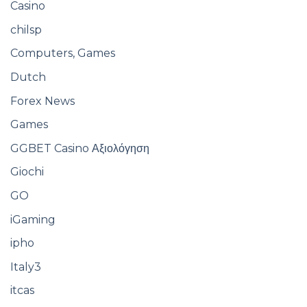
Casino
chilsp
Computers, Games
Dutch
Forex News
Games
GGBET Casino Αξιολόγηση
Giochi
GO
iGaming
ipho
Italy3
itcas