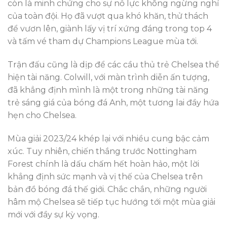
còn là minh chứng cho sự nỗ lực không ngừng nghỉ
của toàn đội. Họ đã vượt qua khó khăn, thử thách
để vươn lên, giành lấy vị trí xứng đáng trong top 4
và tấm vé tham dự Champions League mùa tới.
Trận đấu cũng là dịp để các cầu thủ trẻ Chelsea thể
hiện tài năng. Colwill, với màn trình diễn ấn tượng,
đã khẳng định mình là một trong những tài năng
trẻ sáng giá của bóng đá Anh, một tương lai đầy hứa
hẹn cho Chelsea.
Mùa giải 2023/24 khép lại với nhiều cung bậc cảm
xúc. Tuy nhiên, chiến thắng trước Nottingham
Forest chính là dấu chấm hết hoàn hảo, một lời
khẳng định sức mạnh và vị thế của Chelsea trên
bản đồ bóng đá thế giới. Chắc chắn, những người
hâm mộ Chelsea sẽ tiếp tục hướng tới một mùa giải
mới với đầy sự kỳ vọng.