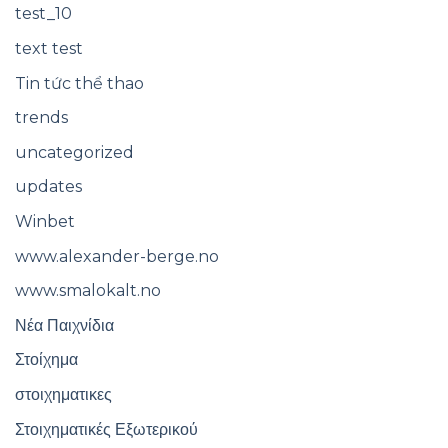
test_10
text test
Tin tức thể thao
trends
uncategorized
updates
Winbet
www.alexander-berge.no
www.smalokalt.no
Νέα Παιχνίδια
Στοίχημα
στοιχηματικες
Στοιχηματικές Εξωτερικού