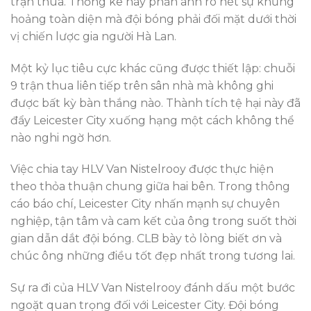
trận thua. Thống kê này phản ánh rõ nét sự khủng
hoảng toàn diện mà đội bóng phải đối mặt dưới thời
vị chiến lược gia người Hà Lan.
Một kỷ lục tiêu cực khác cũng được thiết lập: chuỗi
9 trận thua liên tiếp trên sân nhà mà không ghi
được bất kỳ bàn thắng nào. Thành tích tệ hại này đã
đẩy Leicester City xuống hạng một cách không thể
nào nghi ngờ hơn.
Việc chia tay HLV Van Nistelrooy được thực hiện
theo thỏa thuận chung giữa hai bên. Trong thông
cáo báo chí, Leicester City nhấn mạnh sự chuyên
nghiệp, tận tâm và cam kết của ông trong suốt thời
gian dẫn dắt đội bóng. CLB bày tỏ lòng biết ơn và
chúc ông những điều tốt đẹp nhất trong tương lai.
Sự ra đi của HLV Van Nistelrooy đánh dấu một bước
ngoặt quan trọng đối với Leicester City. Đội bóng