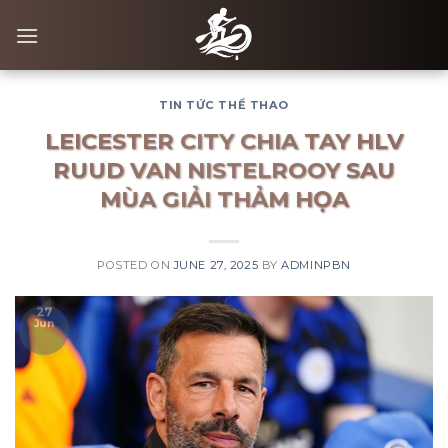
Skip
to
content
TIN TỨC THỂ THAO
LEICESTER CITY CHIA TAY HLV
RUUD VAN NISTELROOY SAU
MÙA GIẢI THẢM HỌA
POSTED ON
JUNE 27, 2025
BY
ADMINPBN
27
Jun