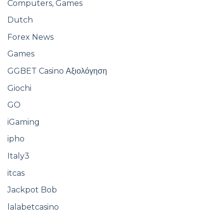
Computers, Games
Dutch
Forex News
Games
GGBET Casino Αξιολόγηση
Giochi
GO
iGaming
ipho
Italy3
itcas
Jackpot Bob
lalabetcasino