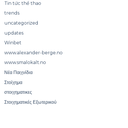
Tin tức thể thao
trends
uncategorized
updates
Winbet
www.alexander-berge.no
www.smalokalt.no
Νέα Παιχνίδια
Στοίχημα
στοιχηματικες
Στοιχηματικές Εξωτερικού