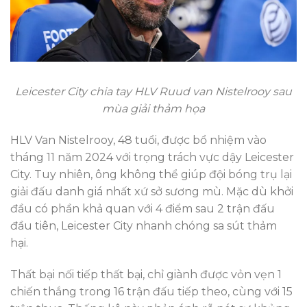
Leicester City chia tay HLV Ruud van Nistelrooy sau
mùa giải thảm họa
HLV Van Nistelrooy, 48 tuổi, được bổ nhiệm vào
tháng 11 năm 2024 với trọng trách vực dậy Leicester
City. Tuy nhiên, ông không thể giúp đội bóng trụ lại
giải đấu danh giá nhất xứ sở sương mù. Mặc dù khởi
đầu có phần khả quan với 4 điểm sau 2 trận đấu
đầu tiên, Leicester City nhanh chóng sa sút thảm
hại.
Thất bại nối tiếp thất bại, chỉ giành được vỏn vẹn 1
chiến thắng trong 16 trận đấu tiếp theo, cùng với 15