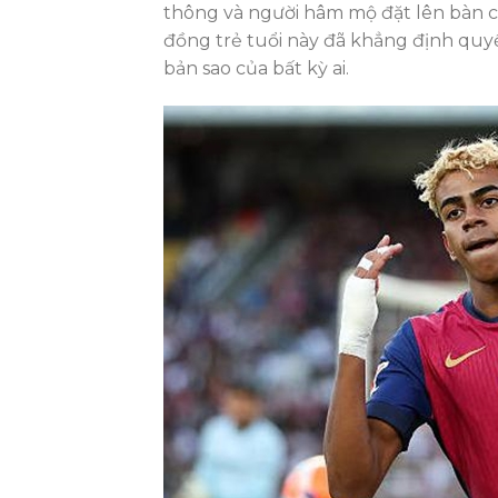
thông và người hâm mộ đặt lên bàn câ
đồng trẻ tuổi này đã khẳng định quy
bản sao của bất kỳ ai.