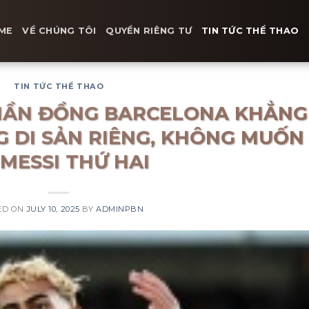
ME
VỀ CHÚNG TÔI
QUYỀN RIÊNG TƯ
TIN TỨC THỂ THAO
TIN TỨC THỂ THAO
THẦN ĐỒNG BARCELONA KHẲNG
G DI SẢN RIÊNG, KHÔNG MUỐN
 MESSI THỨ HAI
ED ON
JULY 10, 2025
BY
ADMINPBN