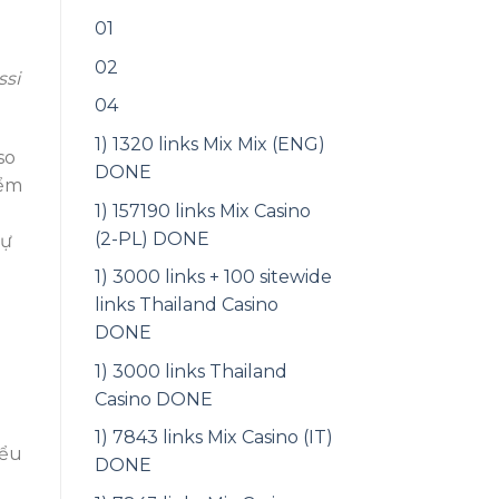
01
02
ssi
04
1) 1320 links Mix Mix (ENG)
so
DONE
iểm
1) 157190 links Mix Casino
(2-PL) DONE
sự
1) 3000 links + 100 sitewide
links Thailand Casino
DONE
1) 3000 links Thailand
Casino DONE
1) 7843 links Mix Casino (IT)
iểu
DONE