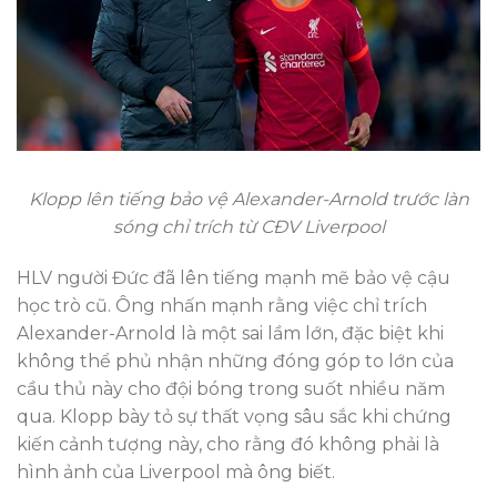
Klopp lên tiếng bảo vệ Alexander-Arnold trước làn
sóng chỉ trích từ CĐV Liverpool
HLV người Đức đã lên tiếng mạnh mẽ bảo vệ cậu
học trò cũ. Ông nhấn mạnh rằng việc chỉ trích
Alexander-Arnold là một sai lầm lớn, đặc biệt khi
không thể phủ nhận những đóng góp to lớn của
cầu thủ này cho đội bóng trong suốt nhiều năm
qua. Klopp bày tỏ sự thất vọng sâu sắc khi chứng
kiến cảnh tượng này, cho rằng đó không phải là
hình ảnh của Liverpool mà ông biết.