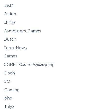
cas14
Casino
chilsp
Computers, Games
Dutch
Forex News
Games
GGBET Casino Αξιολόγηση
Giochi
GO
iGaming
ipho
Italy3