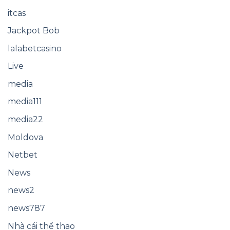
itcas
Jackpot Bob
lalabetcasino
Live
media
media111
media22
Moldova
Netbet
News
news2
news787
Nhà cái thể thao