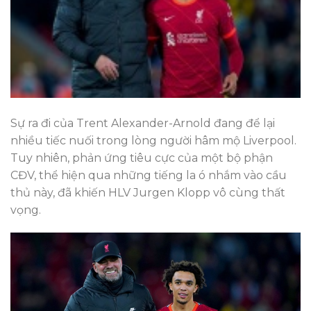
Sự ra đi của Trent Alexander-Arnold đang để lại
nhiều tiếc nuối trong lòng người hâm mộ Liverpool.
Tuy nhiên, phản ứng tiêu cực của một bộ phận
CĐV, thể hiện qua những tiếng la ó nhắm vào cầu
thủ này, đã khiến HLV Jurgen Klopp vô cùng thất
vọng.