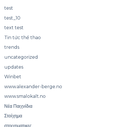
test
test_10
text test
Tin tức thể thao
trends
uncategorized
updates
Winbet
www.alexander-berge.no
www.smalokalt.no
Νέα Παιχνίδια
Στοίχημα
στοιχηματικες