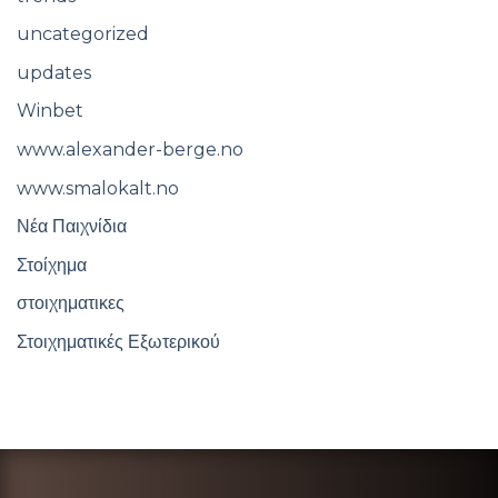
uncategorized
updates
Winbet
www.alexander-berge.no
www.smalokalt.no
Νέα Παιχνίδια
Στοίχημα
στοιχηματικες
Στοιχηματικές Εξωτερικού