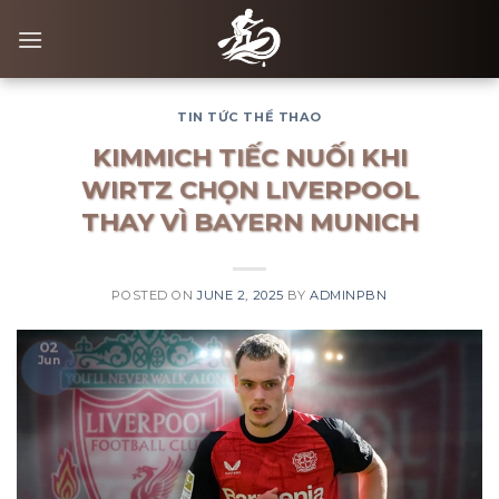
Skip
to
content
TIN TỨC THỂ THAO
KIMMICH TIẾC NUỐI KHI
WIRTZ CHỌN LIVERPOOL
THAY VÌ BAYERN MUNICH
POSTED ON
JUNE 2, 2025
BY
ADMINPBN
02
Jun