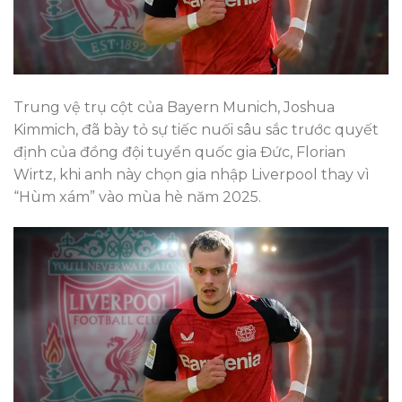
Trung vệ trụ cột của Bayern Munich, Joshua
Kimmich, đã bày tỏ sự tiếc nuối sâu sắc trước quyết
định của đồng đội tuyển quốc gia Đức, Florian
Wirtz, khi anh này chọn gia nhập Liverpool thay vì
“Hùm xám” vào mùa hè năm 2025.