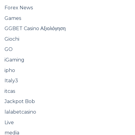
Forex News
Games
GGBET Casino Αξιολόγηση
Giochi
GO
iGaming
ipho
Italy3
itcas
Jackpot Bob
lalabetcasino
Live
media