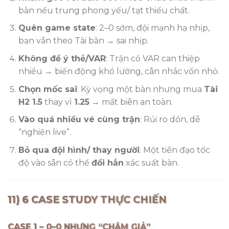
bàn nếu trung phong yếu/ tạt thiếu chất.
Quên game state
: 2–0 sớm, đội mạnh hạ nhịp,
bạn vẫn theo Tài bàn → sai nhịp.
Không để ý thẻ/VAR
: Trận có VAR can thiệp
nhiều → biến động khó lường, cân nhắc vốn nhỏ.
Chọn mốc sai
: Kỳ vọng một bàn nhưng mua
Tài
H2 1.5
thay vì
1.25
→ mất biên an toàn.
Vào quá nhiều vé cùng trận
: Rủi ro dồn, dễ
“nghiện live”.
Bỏ qua đội hình/ thay người
: Một tiền đạo tốc
độ vào sân có thể
đổi hẳn
xác suất bàn.
11) 6 CASE STUDY THỰC CHIẾN
CASE 1 – 0–0 NHƯNG “CHẬM GIẢ”