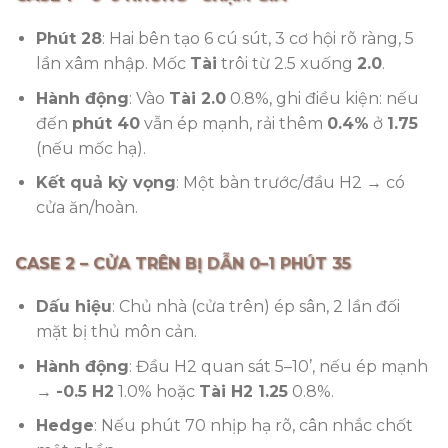
Phút 28
: Hai bên tạo 6 cú sút, 3 cơ hội rõ ràng, 5
lần xâm nhập. Mốc
Tài
trôi từ 2.5 xuống
2.0
.
Hành động
: Vào
Tài 2.0
0.8%, ghi điều kiện: nếu
đến
phút 40
vẫn ép mạnh, rải thêm
0.4%
ở
1.75
(nếu mốc hạ).
Kết quả kỳ vọng
: Một bàn trước/đầu H2 → có
cửa ăn/hoàn.
CASE 2 – CỬA TRÊN BỊ DẪN 0–1 PHÚT 35
Dấu hiệu
: Chủ nhà (cửa trên) ép sân, 2 lần đối
mặt bị thủ môn cản.
Hành động
: Đầu H2 quan sát 5–10’, nếu ép mạnh
→
-0.5 H2
1.0% hoặc
Tài H2 1.25
0.8%.
Hedge
: Nếu phút 70 nhịp hạ rõ, cân nhắc chốt