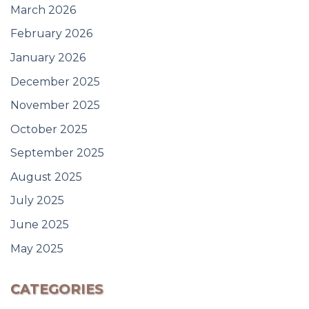
March 2026
February 2026
January 2026
December 2025
November 2025
October 2025
September 2025
August 2025
July 2025
June 2025
May 2025
CATEGORIES