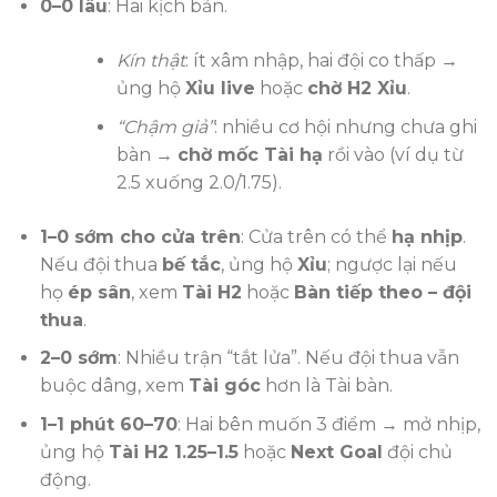
0–0 lâu
: Hai kịch bản.
Kín thật
: ít xâm nhập, hai đội co thấp →
ủng hộ
Xỉu live
hoặc
chờ H2 Xỉu
.
“Chậm giả”
: nhiều cơ hội nhưng chưa ghi
bàn →
chờ mốc Tài hạ
rồi vào (ví dụ từ
2.5 xuống 2.0/1.75).
1–0 sớm cho cửa trên
: Cửa trên có thể
hạ nhịp
.
Nếu đội thua
bế tắc
, ủng hộ
Xỉu
; ngược lại nếu
họ
ép sân
, xem
Tài H2
hoặc
Bàn tiếp theo – đội
thua
.
2–0 sớm
: Nhiều trận “tắt lửa”. Nếu đội thua vẫn
buộc dâng, xem
Tài góc
hơn là Tài bàn.
1–1 phút 60–70
: Hai bên muốn 3 điểm → mở nhịp,
ủng hộ
Tài H2 1.25–1.5
hoặc
Next Goal
đội chủ
động.