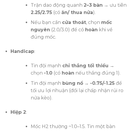
Trận dao động quanh
2–3 bàn
→ ưu tiên
2.25/2.75
(có
ăn/ thua nửa
).
Nếu bạn cần
cửa thoát
, chọn
mốc
nguyên
(2.0/3.0) để có
hoàn
khi về
đúng mốc.
Handicap
:
Tin đội mạnh
chỉ thắng tối thiểu
→
chọn
-1.0
(có
hoàn
nếu thắng đúng 1).
Tin đội mạnh
bùng nổ
→
-0.75/-1.25
để
tối ưu lợi nhuận (đổi lại chấp nhận rủi ro
nửa kèo).
Hiệp 2
:
Mốc H2 thường ~1.0–1.5. Tin một bàn