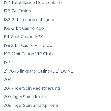
177 Total Casino Deutschland –
178 ZetCasino
182-21 bit casino echtgeld
189-21bit Casino App
191-21bit Casino APK
196 21bit Casino VIP Club –
196-21bit Casino VIP Club
197
2) 7843 links Mix Casino (DE) DONE
204
204-TigerSpin Registrierung
207 TigerSpin Mobile-
208 TigerSpin Smartphone