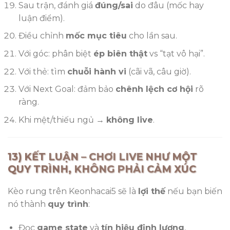
Sau trận, đánh giá
đúng/sai
do đâu (mốc hay
luận điểm).
Điều chỉnh
mốc mục tiêu
cho lần sau.
Với góc: phân biệt
ép biên thật
vs “tạt vô hại”.
Với thẻ: tìm
chuỗi hành vi
(cãi vã, câu giờ).
Với Next Goal: đảm bảo
chênh lệch cơ hội
rõ
ràng.
Khi mệt/thiếu ngủ →
không live
.
13) KẾT LUẬN – CHƠI LIVE NHƯ MỘT
QUY TRÌNH, KHÔNG PHẢI CẢM XÚC
Kèo rung trên Keonhacai5 sẽ là
lợi thế
nếu bạn biến
nó thành
quy trình
:
Đọc
game state
và
tín hiệu định lượng
,