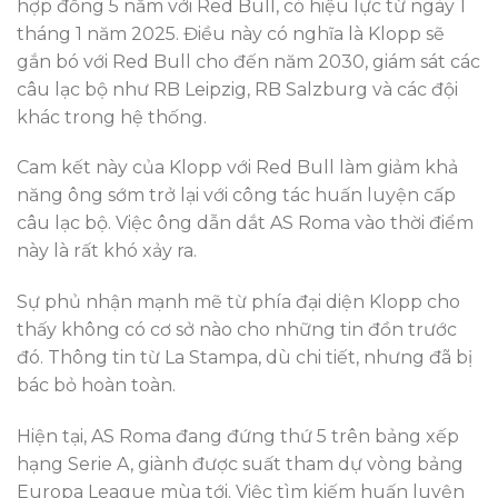
hợp đồng 5 năm với Red Bull, có hiệu lực từ ngày 1
tháng 1 năm 2025. Điều này có nghĩa là Klopp sẽ
gắn bó với Red Bull cho đến năm 2030, giám sát các
câu lạc bộ như RB Leipzig, RB Salzburg và các đội
khác trong hệ thống.
Cam kết này của Klopp với Red Bull làm giảm khả
năng ông sớm trở lại với công tác huấn luyện cấp
câu lạc bộ. Việc ông dẫn dắt AS Roma vào thời điểm
này là rất khó xảy ra.
Sự phủ nhận mạnh mẽ từ phía đại diện Klopp cho
thấy không có cơ sở nào cho những tin đồn trước
đó. Thông tin từ La Stampa, dù chi tiết, nhưng đã bị
bác bỏ hoàn toàn.
Hiện tại, AS Roma đang đứng thứ 5 trên bảng xếp
hạng Serie A, giành được suất tham dự vòng bảng
Europa League mùa tới. Việc tìm kiếm huấn luyện