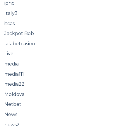
ipho
Italy3
itcas
Jackpot Bob
lalabetcasino
Live
media
media111
media22
Moldova
Netbet
News
news2