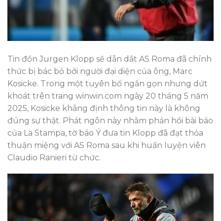
Tin đồn Jurgen Klopp sẽ dẫn dắt AS Roma đã chính
thức bị bác bỏ bởi người đại diện của ông, Marc
Kosicke. Trong một tuyên bố ngắn gọn nhưng dứt
khoát trên trang winwin.com ngày 20 tháng 5 năm
2025, Kosicke khẳng định thông tin này là không
đúng sự thật. Phát ngôn này nhằm phản hồi bài báo
của La Stampa, tờ báo Ý đưa tin Klopp đã đạt thỏa
thuận miệng với AS Roma sau khi huấn luyện viên
Claudio Ranieri từ chức.