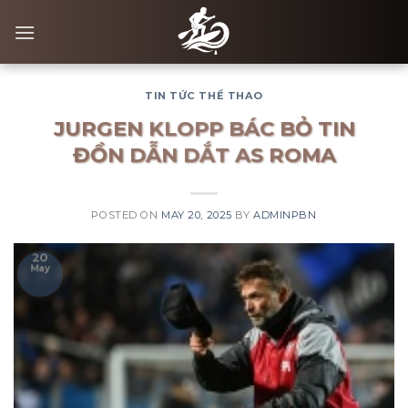
Skip
to
content
TIN TỨC THỂ THAO
JURGEN KLOPP BÁC BỎ TIN
ĐỒN DẪN DẮT AS ROMA
POSTED ON
MAY 20, 2025
BY
ADMINPBN
20
May