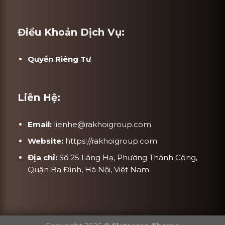
Điều Khoản Dịch Vụ:
Quyền Riêng Tư
Liên Hệ:
Email:
lienhe@rakhoigroup.com
Website:
https://rakhoigroup.com
Địa chỉ:
Số 25 Láng Hạ, Phường Thành Công,
Quận Ba Đình, Hà Nội, Việt Nam