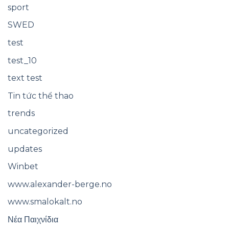
sport
SWED
test
test_10
text test
Tin tức thể thao
trends
uncategorized
updates
Winbet
www.alexander-berge.no
www.smalokalt.no
Νέα Παιχνίδια