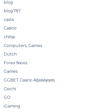
blog
blog787
cas14
Casino
chilsp
Computers, Games
Dutch
Forex News
Games
GGBET Casino Αξιολόγηση
Giochi
GO
iGaming