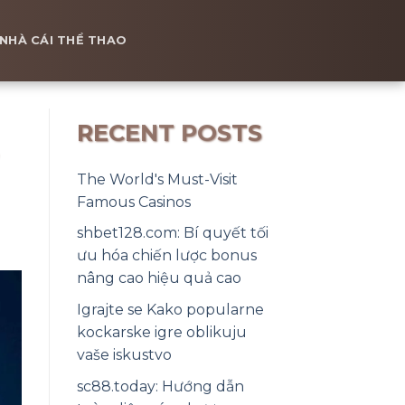
NHÀ CÁI THỂ THAO
RECENT POSTS
The World's Must-Visit
Famous Casinos
shbet128.com: Bí quyết tối
ưu hóa chiến lược bonus
nâng cao hiệu quả cao
Igrajte se Kako popularne
kockarske igre oblikuju
vaše iskustvo
sc88.today: Hướng dẫn