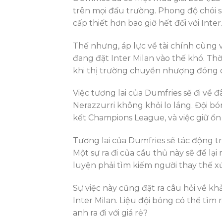
trên mọi đấu trường. Phong độ chói s
cấp thiết hơn bao giờ hết đối với Inter
Thế nhưng, áp lực về tài chính cùng 
đang đặt Inter Milan vào thế khó. Thờ
khi thị trường chuyển nhượng đóng 
Việc tương lai của Dumfries sẽ đi về
Nerazzurri không khỏi lo lắng. Đội b
kết Champions League, và việc giữ ổn
Tương lai của Dumfries sẽ tác động tr
Một sự ra đi của cầu thủ này sẽ để lạ
luyện phải tìm kiếm người thay thế 
Sự việc này cũng đặt ra câu hỏi về k
Inter Milan. Liệu đội bóng có thể tìm
anh ra đi với giá rẻ?