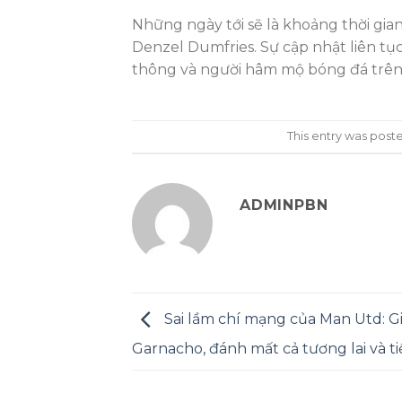
Những ngày tới sẽ là khoảng thời gian
Denzel Dumfries. Sự cập nhật liên tục
thông và người hâm mộ bóng đá trên t
This entry was post
ADMINPBN
Sai lầm chí mạng của Man Utd: G
Garnacho, đánh mất cả tương lai và t