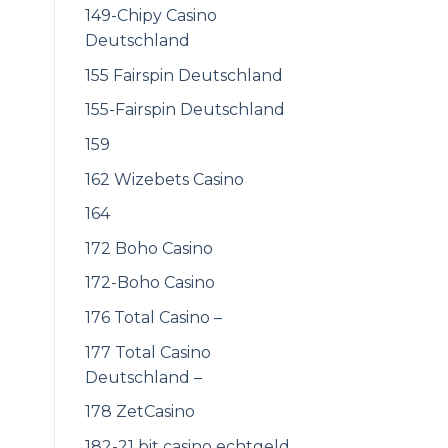
149-Chipy Casino
Deutschland
155 Fairspin Deutschland
155-Fairspin Deutschland
159
162 Wizebets Casino
164
172 Boho Casino
172-Boho Casino
176 Total Casino –
177 Total Casino
Deutschland –
178 ZetCasino
182-21 bit casino echtgeld