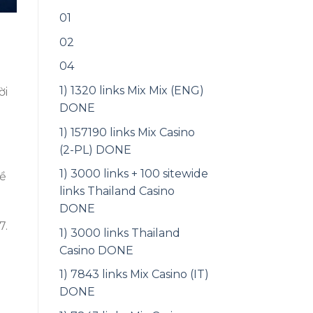
01
02
04
1) 1320 links Mix Mix (ENG)
ời
DONE
1) 157190 links Mix Casino
(2-PL) DONE
1) 3000 links + 100 sitewide
về
links Thailand Casino
DONE
7.
1) 3000 links Thailand
Casino DONE
n
1) 7843 links Mix Casino (IT)
DONE