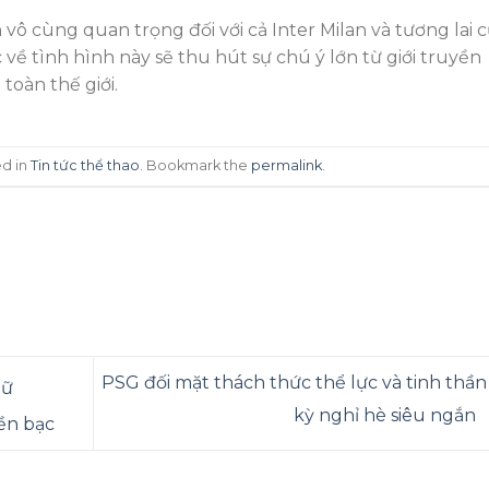
 vô cùng quan trọng đối với cả Inter Milan và tương lai 
 về tình hình này sẽ thu hút sự chú ý lớn từ giới truyền
oàn thế giới.
ed in
Tin tức thể thao
. Bookmark the
permalink
.
PSG đối mặt thách thức thể lực và tinh thần 
iữ
kỳ nghỉ hè siêu ngắn
iền bạc