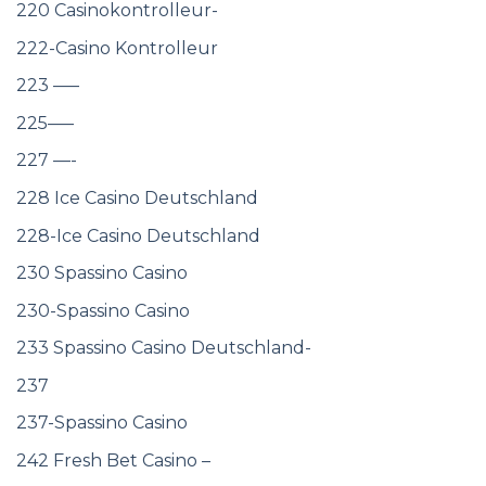
220 Casinokontrolleur-
222-Casino Kontrolleur
223 —–
225—–
227 —-
228 Ice Casino Deutschland
228-Ice Casino Deutschland
230 Spassino Casino
230-Spassino Casino
233 Spassino Casino Deutschland-
237
237-Spassino Casino
242 Fresh Bet Casino –