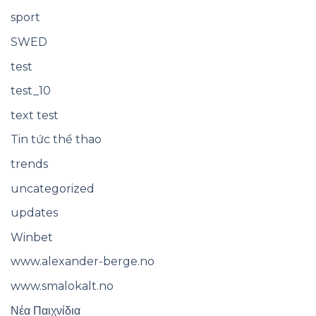
sport
SWED
test
test_10
text test
Tin tức thể thao
trends
uncategorized
updates
Winbet
www.alexander-berge.no
www.smalokalt.no
Νέα Παιχνίδια