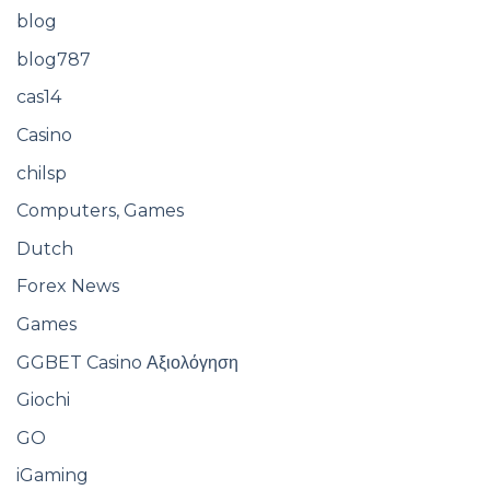
blog
blog787
cas14
Casino
chilsp
Computers, Games
Dutch
Forex News
Games
GGBET Casino Αξιολόγηση
Giochi
GO
iGaming