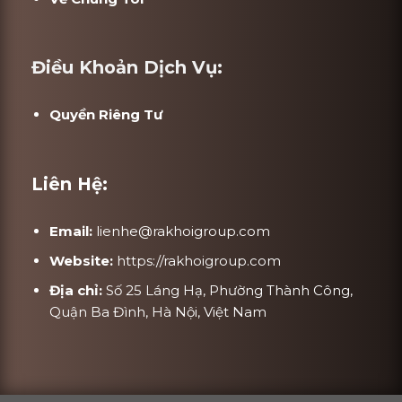
Điều Khoản Dịch Vụ:
Quyền Riêng Tư
Liên Hệ:
Email:
lienhe@rakhoigroup.com
Website:
https://rakhoigroup.com
Địa chỉ:
Số 25 Láng Hạ, Phường Thành Công,
Quận Ba Đình, Hà Nội, Việt Nam