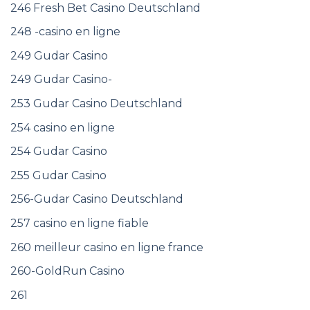
246 Fresh Bet Casino Deutschland
248 -casino en ligne
249 Gudar Casino
249 Gudar Casino-
253 Gudar Casino Deutschland
254 casino en ligne
254 Gudar Casino
255 Gudar Casino
256-Gudar Casino Deutschland
257 casino en ligne fiable
260 meilleur casino en ligne france
260-GoldRun Casino
261