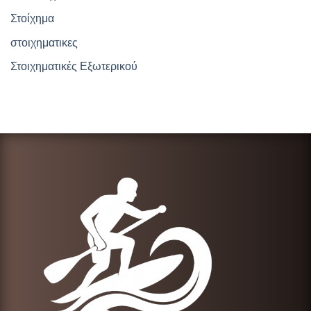
Στοίχημα
στοιχηματικες
Στοιχηματικές Εξωτερικού