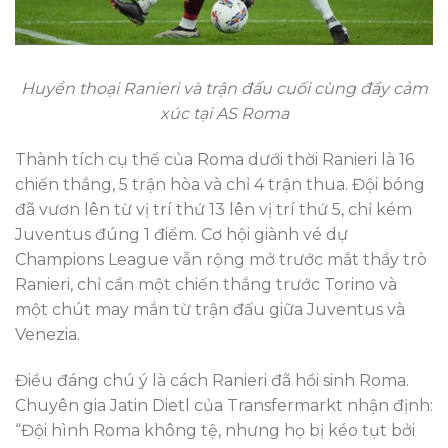
Huyền thoại Ranieri và trận đấu cuối cùng đầy cảm
xúc tại AS Roma
Thành tích cụ thể của Roma dưới thời Ranieri là 16
chiến thắng, 5 trận hòa và chỉ 4 trận thua. Đội bóng
đã vươn lên từ vị trí thứ 13 lên vị trí thứ 5, chỉ kém
Juventus đúng 1 điểm. Cơ hội giành vé dự
Champions League vẫn rộng mở trước mắt thầy trò
Ranieri, chỉ cần một chiến thắng trước Torino và
một chút may mắn từ trận đấu giữa Juventus và
Venezia.
Điều đáng chú ý là cách Ranieri đã hồi sinh Roma.
Chuyên gia Jatin Dietl của Transfermarkt nhận định:
“Đội hình Roma không tệ, nhưng họ bị kéo tụt bởi