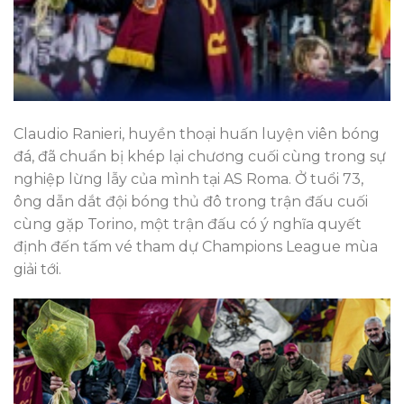
Claudio Ranieri, huyền thoại huấn luyện viên bóng
đá, đã chuẩn bị khép lại chương cuối cùng trong sự
nghiệp lừng lẫy của mình tại AS Roma. Ở tuổi 73,
ông dẫn dắt đội bóng thủ đô trong trận đấu cuối
cùng gặp Torino, một trận đấu có ý nghĩa quyết
định đến tấm vé tham dự Champions League mùa
giải tới.