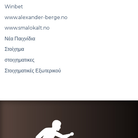
Winbet
www.alexander-berge.no
www.smalokalt.no
Νέα Παιχνίδια
Στοίχημα
στοιχηματικες
Στοιχηματικές Εξωτερικού