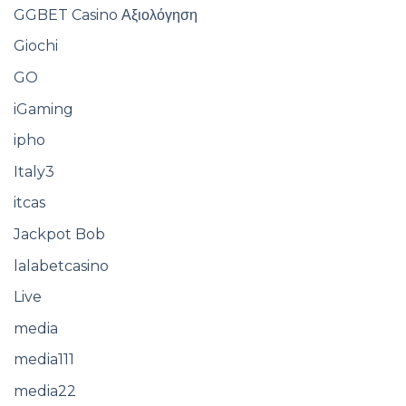
GGBET Casino Αξιολόγηση
Giochi
GO
iGaming
ipho
Italy3
itcas
Jackpot Bob
lalabetcasino
Live
media
media111
media22