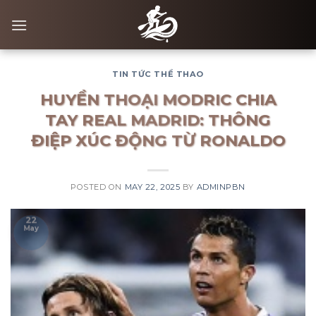
Skip
to
content
TIN TỨC THỂ THAO
HUYỀN THOẠI MODRIC CHIA
TAY REAL MADRID: THÔNG
ĐIỆP XÚC ĐỘNG TỪ RONALDO
POSTED ON
MAY 22, 2025
BY
ADMINPBN
22
May