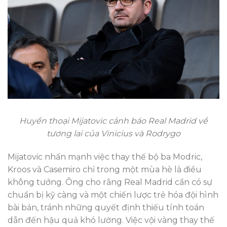
Huyền thoại Mijatovic cảnh báo Real Madrid về
tương lai của Vinicius và Rodrygo
Mijatovic nhấn mạnh việc thay thế bộ ba Modric,
Kroos và Casemiro chỉ trong một mùa hè là điều
không tưởng. Ông cho rằng Real Madrid cần có sự
chuẩn bị kỹ càng và một chiến lược trẻ hóa đội hình
bài bản, tránh những quyết định thiếu tính toán
dẫn đến hậu quả khó lường. Việc vội vàng thay thế