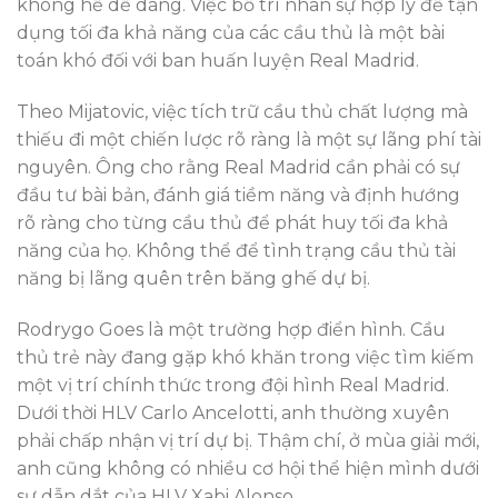
không hề dễ dàng. Việc bố trí nhân sự hợp lý để tận
dụng tối đa khả năng của các cầu thủ là một bài
toán khó đối với ban huấn luyện Real Madrid.
Theo Mijatovic, việc tích trữ cầu thủ chất lượng mà
thiếu đi một chiến lược rõ ràng là một sự lãng phí tài
nguyên. Ông cho rằng Real Madrid cần phải có sự
đầu tư bài bản, đánh giá tiềm năng và định hướng
rõ ràng cho từng cầu thủ để phát huy tối đa khả
năng của họ. Không thể để tình trạng cầu thủ tài
năng bị lãng quên trên băng ghế dự bị.
Rodrygo Goes là một trường hợp điển hình. Cầu
thủ trẻ này đang gặp khó khăn trong việc tìm kiếm
một vị trí chính thức trong đội hình Real Madrid.
Dưới thời HLV Carlo Ancelotti, anh thường xuyên
phải chấp nhận vị trí dự bị. Thậm chí, ở mùa giải mới,
anh cũng không có nhiều cơ hội thể hiện mình dưới
sự dẫn dắt của HLV Xabi Alonso.