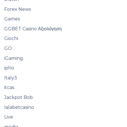
Forex News
Games
GGBET Casino Αξιολόγηση
Giochi
GO
iGaming
ipho
Italy3
itcas
Jackpot Bob
lalabetcasino
Live
media