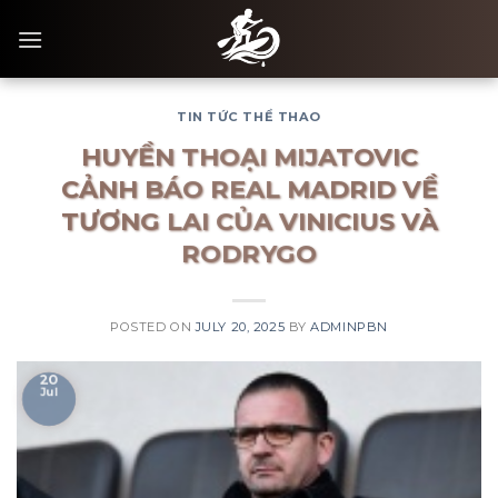
Skip
to
content
TIN TỨC THỂ THAO
HUYỀN THOẠI MIJATOVIC
CẢNH BÁO REAL MADRID VỀ
TƯƠNG LAI CỦA VINICIUS VÀ
RODRYGO
POSTED ON
JULY 20, 2025
BY
ADMINPBN
20
Jul