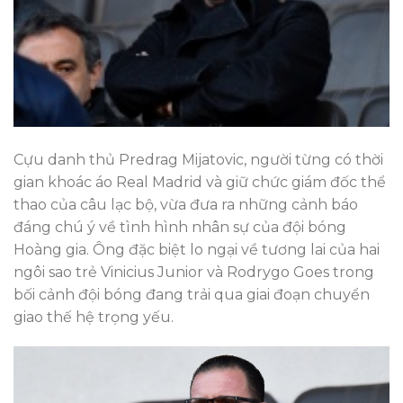
Cựu danh thủ Predrag Mijatovic, người từng có thời
gian khoác áo Real Madrid và giữ chức giám đốc thể
thao của câu lạc bộ, vừa đưa ra những cảnh báo
đáng chú ý về tình hình nhân sự của đội bóng
Hoàng gia. Ông đặc biệt lo ngại về tương lai của hai
ngôi sao trẻ Vinicius Junior và Rodrygo Goes trong
bối cảnh đội bóng đang trải qua giai đoạn chuyển
giao thế hệ trọng yếu.