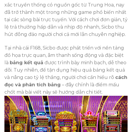
xắc truyền thống có nguồn gốc từ Trung Hoa, nay
đã trở thành một trong những game phổ biến nhất
tại các sòng bài trực tuyến. Với cách chơi đơn giản, tỷ
lệ trả thưởng hấp dẫn và nhịp độ nhanh, Sicbo thu
hút đông đảo người chơi cả mới lẫn chuyên nghiệp.
Tại nhà cái F168, Sicbo được phát triển với nền tảng
đồ họa trực quan, âm thanh sống động và đặc biệt
là
bảng kết quả
được trình bày minh bạch, dễ theo
dõi. Tuy nhiên, để tận dụng hiệu quả bảng kết quả
và nâng cao tỷ lệ thắng, người chơi cần hiểu rõ
cách
đọc và phân tích bảng
– đây chính là điểm mấu
chốt mà bài viết này sẽ hướng dẫn chi tiết.