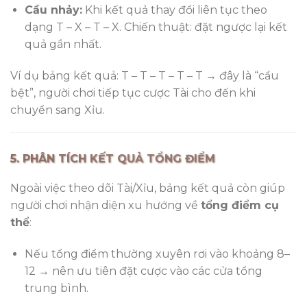
Cầu nhảy:
Khi kết quả thay đổi liên tục theo
dạng T – X – T – X. Chiến thuật: đặt ngược lại kết
quả gần nhất.
Ví dụ bảng kết quả: T – T – T – T – T → đây là “cầu
bệt”, người chơi tiếp tục cược Tài cho đến khi
chuyển sang Xỉu.
5. PHÂN TÍCH KẾT QUẢ TỔNG ĐIỂM
Ngoài việc theo dõi Tài/Xỉu, bảng kết quả còn giúp
người chơi nhận diện xu hướng về
tổng điểm cụ
thể
:
Nếu tổng điểm thường xuyên rơi vào khoảng 8–
12 → nên ưu tiên đặt cược vào các cửa tổng
trung bình.