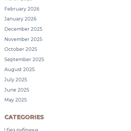
February 2026
January 2026
December 2025
November 2025
October 2025
September 2025
August 2025
July 2025
June 2025
May 2025
CATEGORIES
! Без рубрики