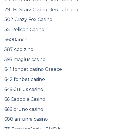
291 BitStarz Casino Deutschland-
302 Crazy Fox Casino
35-Pelican Casino
3600anch
587 coolzino
595 magius casino
641 fonbet casino Greece
642 fonbet casino
649-Julius casino
66 Cadoola Casino
666 bruno casino
688 amunra casino