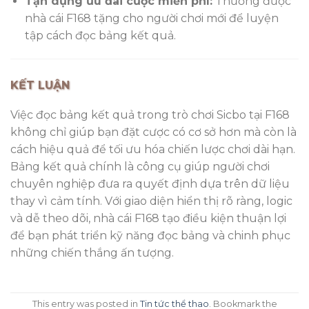
Tận dụng ưu đãi cược miễn phí:
Thường được
nhà cái F168 tặng cho người chơi mới để luyện
tập cách đọc bảng kết quả.
KẾT LUẬN
Việc đọc bảng kết quả trong trò chơi Sicbo tại F168
không chỉ giúp bạn đặt cược có cơ sở hơn mà còn là
cách hiệu quả để tối ưu hóa chiến lược chơi dài hạn.
Bảng kết quả chính là công cụ giúp người chơi
chuyên nghiệp đưa ra quyết định dựa trên dữ liệu
thay vì cảm tính. Với giao diện hiển thị rõ ràng, logic
và dễ theo dõi, nhà cái F168 tạo điều kiện thuận lợi
để bạn phát triển kỹ năng đọc bảng và chinh phục
những chiến thắng ấn tượng.
This entry was posted in
Tin tức thể thao
. Bookmark the