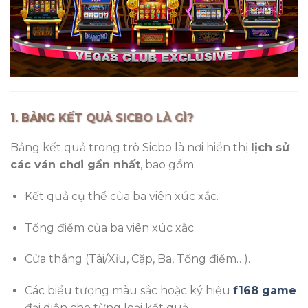
1. BẢNG KẾT QUẢ SICBO LÀ GÌ?
Bảng kết quả trong trò Sicbo là nơi hiển thị
lịch sử
các ván chơi gần nhất
, bao gồm:
Kết quả cụ thể của ba viên xúc xắc.
Tổng điểm của ba viên xúc xắc.
Cửa thắng (Tài/Xỉu, Cặp, Ba, Tổng điểm…).
Các biểu tượng màu sắc hoặc ký hiệu
f168 game
đại diện cho từng loại kết quả.