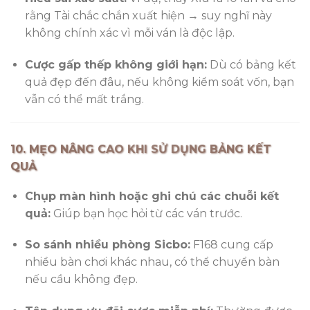
rằng Tài chắc chắn xuất hiện → suy nghĩ này
không chính xác vì mỗi ván là độc lập.
Cược gấp thếp không giới hạn:
Dù có bảng kết
quả đẹp đến đâu, nếu không kiểm soát vốn, bạn
vẫn có thể mất trắng.
10. MẸO NÂNG CAO KHI SỬ DỤNG BẢNG KẾT
QUẢ
Chụp màn hình hoặc ghi chú các chuỗi kết
quả:
Giúp bạn học hỏi từ các ván trước.
So sánh nhiều phòng Sicbo:
F168 cung cấp
nhiều bàn chơi khác nhau, có thể chuyển bàn
nếu cầu không đẹp.