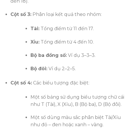
đến 18).
Cột số 3:
Phân loại kết quả theo nhóm:
Tài:
Tổng điểm từ 11 đến 17.
Xỉu:
Tổng điểm từ 4 đến 10.
Bộ ba đồng số:
Ví dụ 3–3–3.
Bộ đôi:
Ví dụ 2–2–5.
Cột số 4:
Các biểu tượng đặc biệt:
Một số bảng sử dụng biểu tượng chữ cái
như T (Tài), X (Xỉu), B (Bộ ba), D (Bộ đôi).
Một số dùng màu sắc phân biệt Tài/Xỉu
như đỏ – đen hoặc xanh – vàng.