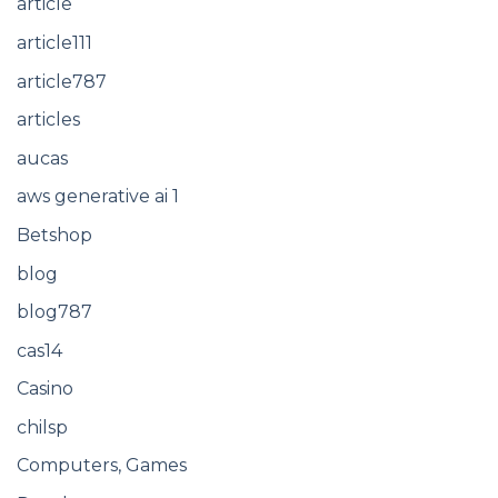
article
article111
article787
articles
aucas
aws generative ai 1
Betshop
blog
blog787
cas14
Casino
chilsp
Computers, Games