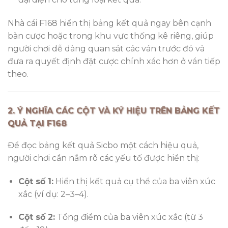
Nhà cái F168 hiển thị bảng kết quả ngay bên cạnh
bàn cược hoặc trong khu vực thống kê riêng, giúp
người chơi dễ dàng quan sát các ván trước đó và
đưa ra quyết định đặt cược chính xác hơn ở ván tiếp
theo.
2. Ý NGHĨA CÁC CỘT VÀ KÝ HIỆU TRÊN BẢNG KẾT
QUẢ TẠI F168
Để đọc bảng kết quả Sicbo một cách hiệu quả,
người chơi cần nắm rõ các yếu tố được hiển thị:
Cột số 1:
Hiển thị kết quả cụ thể của ba viên xúc
xắc (ví dụ: 2–3–4).
Cột số 2:
Tổng điểm của ba viên xúc xắc (từ 3