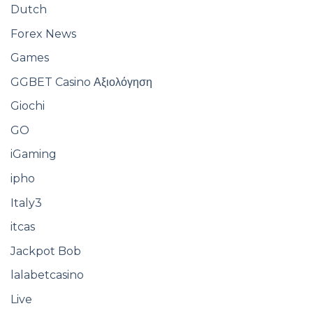
Dutch
Forex News
Games
GGBET Casino Αξιολόγηση
Giochi
GO
iGaming
ipho
Italy3
itcas
Jackpot Bob
lalabetcasino
Live