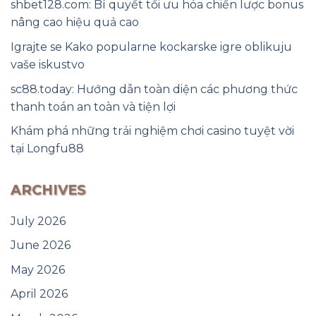
shbet128.com: Bí quyết tối ưu hóa chiến lược bonus
nâng cao hiệu quả cao
Igrajte se Kako popularne kockarske igre oblikuju
vaše iskustvo
sc88.today: Hướng dẫn toàn diện các phương thức
thanh toán an toàn và tiện lợi
Khám phá những trải nghiệm chơi casino tuyệt vời
tại Longfu88
ARCHIVES
July 2026
June 2026
May 2026
April 2026