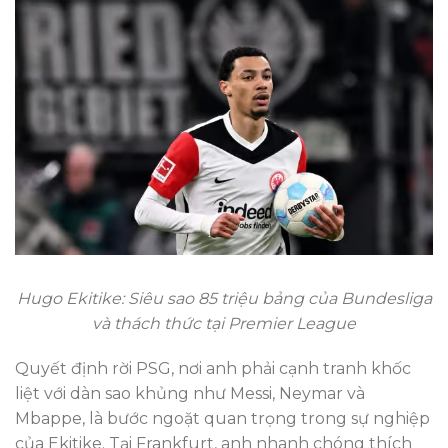
Hugo Ekitike: Siêu sao 85 triệu bảng của Bundesliga
và thách thức tại Premier League
Quyết định rời PSG, nơi anh phải cạnh tranh khốc
liệt với dàn sao khủng như Messi, Neymar và
Mbappe, là bước ngoặt quan trọng trong sự nghiệp
của Ekitike. Tại Frankfurt, anh nhanh chóng thích