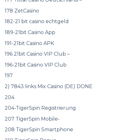
178 ZetCasino
182-21 bit casino echtgeld
189-21bit Casino App
191-21bit Casino APK
196 21bit Casino VIP Club –
196-21bit Casino VIP Club
197
2) 7843 links Mix Casino (DE) DONE
204
204-TigerSpin Registrierung
207 TigerSpin Mobile-
208 TigerSpin Smartphone