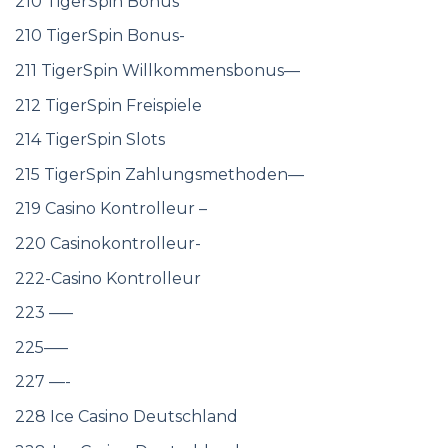
210 TigerSpin Bonus
210 TigerSpin Bonus-
211 TigerSpin Willkommensbonus—
212 TigerSpin Freispiele
214 TigerSpin Slots
215 TigerSpin Zahlungsmethoden—
219 Casino Kontrolleur –
220 Casinokontrolleur-
222-Casino Kontrolleur
223 —–
225—–
227 —-
228 Ice Casino Deutschland