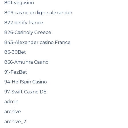
801-vegasino
809 casino en ligne alexander
822 betify france
826-Casinoly Greece
843-Alexander casino France
86-30Bet
866-Amunra Casino
91-FezBet
94-HellSpin Casino
97-Swift Casino DE
admin
archive
archive_2