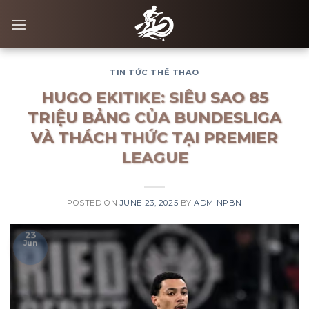
Skip
to
content
TIN TỨC THỂ THAO
HUGO EKITIKE: SIÊU SAO 85
TRIỆU BẢNG CỦA BUNDESLIGA
VÀ THÁCH THỨC TẠI PREMIER
LEAGUE
POSTED ON
JUNE 23, 2025
BY
ADMINPBN
23
Jun