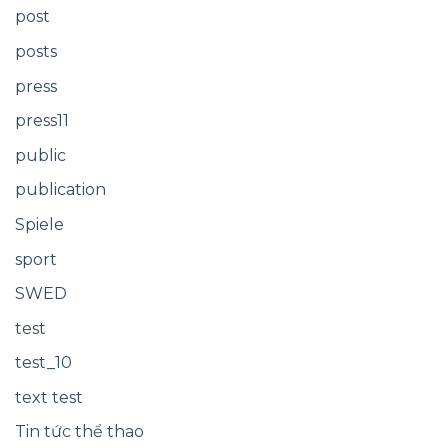
post
posts
press
press11
public
publication
Spiele
sport
SWED
test
test_10
text test
Tin tức thể thao