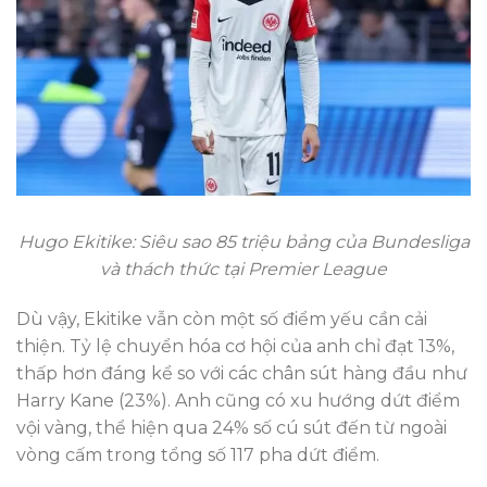
Hugo Ekitike: Siêu sao 85 triệu bảng của Bundesliga
và thách thức tại Premier League
Dù vậy, Ekitike vẫn còn một số điểm yếu cần cải
thiện. Tỷ lệ chuyển hóa cơ hội của anh chỉ đạt 13%,
thấp hơn đáng kể so với các chân sút hàng đầu như
Harry Kane (23%). Anh cũng có xu hướng dứt điểm
vội vàng, thể hiện qua 24% số cú sút đến từ ngoài
vòng cấm trong tổng số 117 pha dứt điểm.