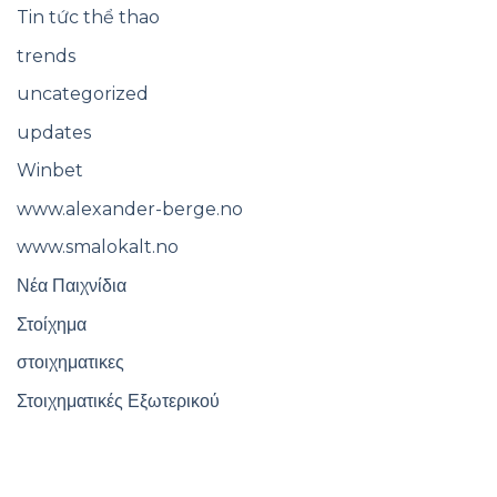
Tin tức thể thao
trends
uncategorized
updates
Winbet
www.alexander-berge.no
www.smalokalt.no
Νέα Παιχνίδια
Στοίχημα
στοιχηματικες
Στοιχηματικές Εξωτερικού