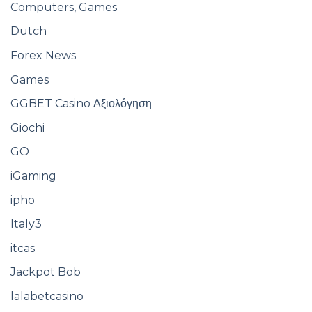
Computers, Games
Dutch
Forex News
Games
GGBET Casino Αξιολόγηση
Giochi
GO
iGaming
ipho
Italy3
itcas
Jackpot Bob
lalabetcasino