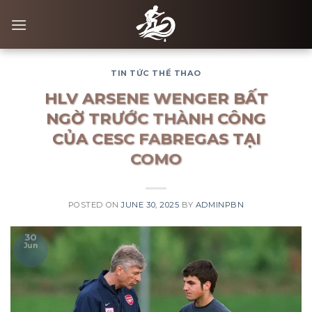
Skip
to
content
TIN TỨC THỂ THAO
HLV ARSENE WENGER BẤT
NGỜ TRƯỚC THÀNH CÔNG
CỦA CESC FABREGAS TẠI
COMO
POSTED ON
JUNE 30, 2025
BY
ADMINPBN
30
Jun