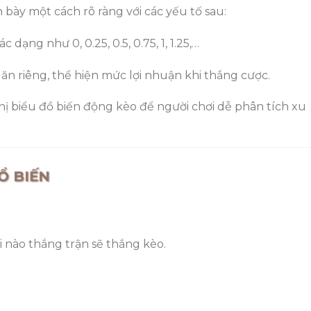
 bày một cách rõ ràng với các yếu tố sau:
c dạng như 0, 0.25, 0.5, 0.75, 1, 1.25,…
lệ ăn riêng, thể hiện mức lợi nhuận khi thắng cược.
thị biểu đồ biến động kèo để người chơi dễ phân tích xu
Ổ BIẾN
i nào thắng trận sẽ thắng kèo.