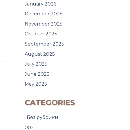
January 2026
December 2025
November 2025
October 2025
September 2025
August 2025
July 2025
June 2025
May 2025
CATEGORIES
! Без рубрики
002