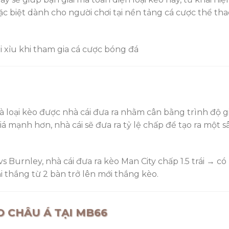
ặc biệt dành cho người chơi tại nền tảng cá cược thể tha
là loại kèo được nhà cái đưa ra nhằm cân bằng trình độ g
iá mạnh hơn, nhà cái sẽ đưa ra tỷ lệ chấp để tạo ra một s
s Burnley, nhà cái đưa ra kèo Man City chấp 1.5 trái → có
i thắng từ 2 bàn trở lên mới thắng kèo.
O CHÂU Á TẠI MB66