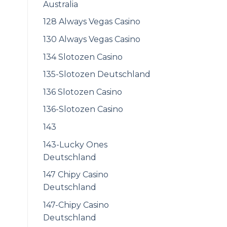
Australia
128 Always Vegas Casino
130 Always Vegas Casino
134 Slotozen Casino
135-Slotozen Deutschland
136 Slotozen Casino
136-Slotozen Casino
143
143-Lucky Ones
Deutschland
147 Chipy Casino
Deutschland
147-Chipy Casino
Deutschland