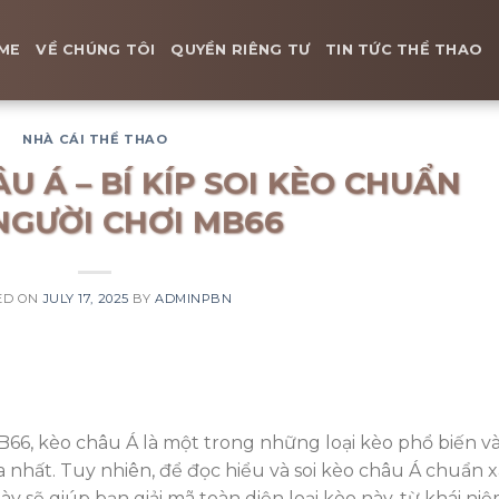
ME
VỀ CHÚNG TÔI
QUYỀN RIÊNG TƯ
TIN TỨC THỂ THAO
NHÀ CÁI THỂ THAO
U Á – BÍ KÍP SOI KÈO CHUẨN
NGƯỜI CHƠI MB66
ED ON
JULY 17, 2025
BY
ADMINPBN
MB66, kèo châu Á là một trong những loại kèo phổ biến v
 nhất. Tuy nhiên, để đọc hiểu và soi kèo châu Á chuẩn 
ày sẽ giúp bạn giải mã toàn diện loại kèo này, từ khái niệ