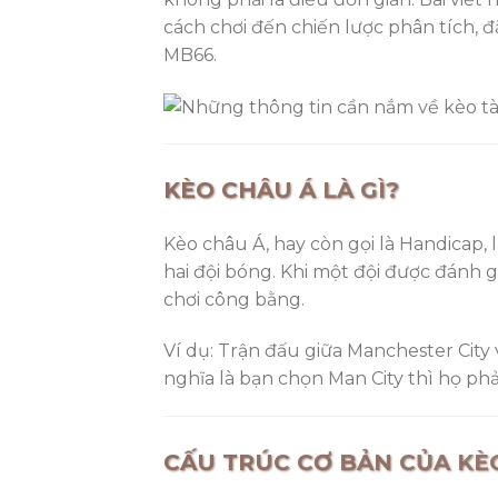
cách chơi đến chiến lược phân tích, đ
MB66.
KÈO CHÂU Á LÀ GÌ?
Kèo châu Á, hay còn gọi là Handicap, 
hai đội bóng. Khi một đội được đánh g
chơi công bằng.
Ví dụ: Trận đấu giữa Manchester City v
nghĩa là bạn chọn Man City thì họ phả
CẤU TRÚC CƠ BẢN CỦA KÈ