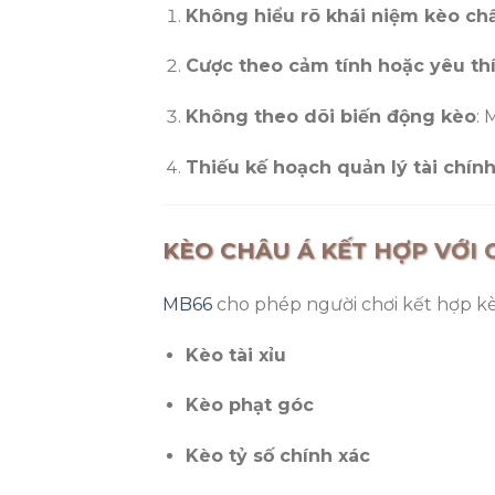
Không hiểu rõ khái niệm kèo ch
Cược theo cảm tính hoặc yêu th
Không theo dõi biến động kèo
: 
Thiếu kế hoạch quản lý tài chín
KÈO CHÂU Á KẾT HỢP VỚI 
MB66
cho phép người chơi kết hợp kèo
Kèo tài xỉu
Kèo phạt góc
Kèo tỷ số chính xác