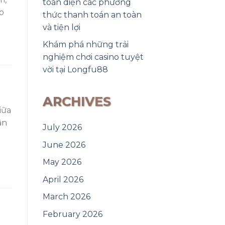
toàn diện các phương
o
thức thanh toán an toàn
và tiện lợi
Khám phá những trải
nghiệm chơi casino tuyệt
vời tại Longfu88
ARCHIVES
iữa
ân
July 2026
June 2026
May 2026
April 2026
March 2026
February 2026