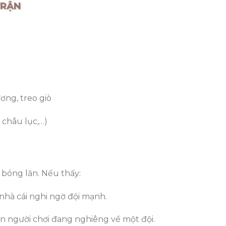
TRẬN
ơng, treo giò
p châu lục,…)
 bóng lăn. Nếu thấy:
nhà cái nghi ngờ đội mạnh.
n người chơi đang nghiêng về một đội.