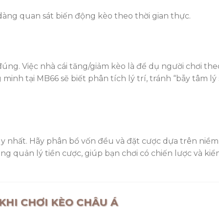
àng quan sát biến động kèo theo thời gian thực.
ng. Việc nhà cái tăng/giảm kèo là để dụ người chơi the
minh tại MB66 sẽ biết phân tích lý trí, tránh “bẫy tâm lý
uy nhất. Hãy phân bổ vốn đều và đặt cược dựa trên niềm
ăng quản lý tiền cược, giúp bạn chơi có chiến lược và ki
KHI CHƠI KÈO CHÂU Á