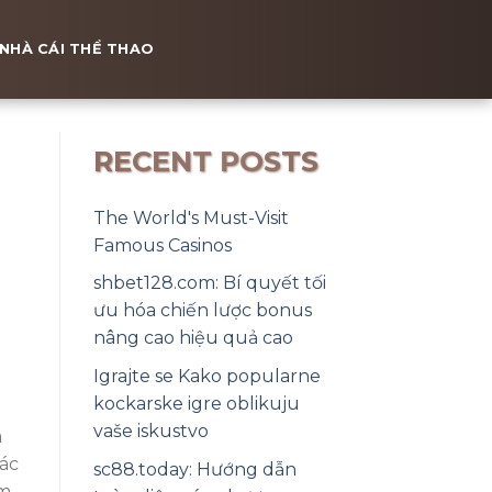
NHÀ CÁI THỂ THAO
RECENT POSTS
The World's Must-Visit
Famous Casinos
shbet128.com: Bí quyết tối
ưu hóa chiến lược bonus
nâng cao hiệu quả cao
Igrajte se Kako popularne
kockarske igre oblikuju
vaše iskustvo
à
xác
sc88.today: Hướng dẫn
m,