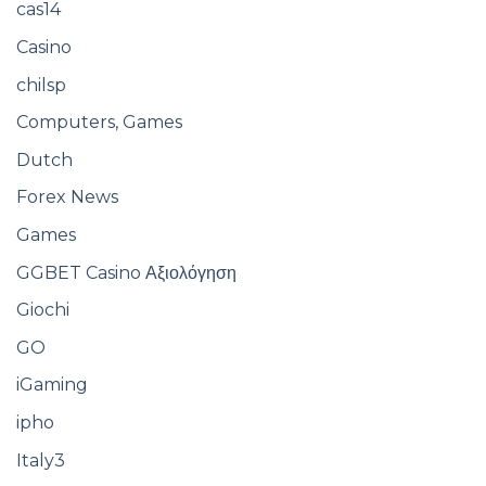
cas14
Casino
chilsp
Computers, Games
Dutch
Forex News
Games
GGBET Casino Αξιολόγηση
Giochi
GO
iGaming
ipho
Italy3