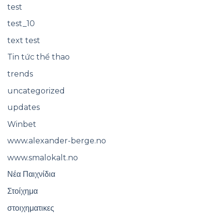
test
test_10
text test
Tin tức thể thao
trends
uncategorized
updates
Winbet
www.alexander-berge.no
www.smalokalt.no
Νέα Παιχνίδια
Στοίχημα
στοιχηματικες