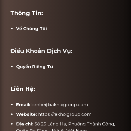
Thông Tin:
Về Chúng Tôi
Điều Khoản Dịch Vụ:
Quyền Riêng Tư
Liên Hệ:
Email:
lienhe@rakhoigroup.com
Website:
https://rakhoigroup.com
Địa chỉ:
Số 25 Láng Hạ, Phường Thành Công,
Quận Ba Đình, Hà Nội, Việt Nam