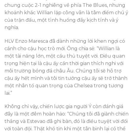
chung cuộc 2-1 nghiêng về phía The Blues, nhưng
khoảnh khắc Willian lập công vẫn là tâm điểm chú ý
của trận đấu, một tình huống đầy kịch tính và ý
nghĩa.
HLV Enzo Maresca đã dành những lời khen ngợi có
cánh cho cậu học trò mới. Ông chia sẻ: “Willian là
một tài năng lớn, một cầu thủ tuyệt vời. Điều quan
trọng hiện tại là cậu ấy cần thời gian thích nghi với
môi trường bóng đá châu Âu. Chúng tôi sẽ hỗ trợ
cậu ấy hết mình và tôi tin tưởng cậu ấy sẽ trở thành
một nhân tố quan trọng của Chelsea trong tương
lai.”
Không chỉ vậy, chiến lược gia người Ý còn đánh giá
đây là một đêm hoàn hảo: “Chúng tôi đã giành chiến
thắng và Estevao đã ghi bàn, đó là điều tuyệt vời đối
với toàn đội. Thật khó tin khi một tân binh lại có thể