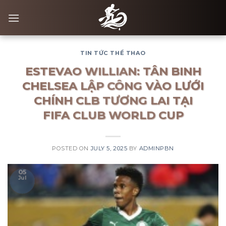
Skip
to
content
TIN TỨC THỂ THAO
ESTEVAO WILLIAN: TÂN BINH
CHELSEA LẬP CÔNG VÀO LƯỚI
CHÍNH CLB TƯƠNG LAI TẠI
FIFA CLUB WORLD CUP
POSTED ON
JULY 5, 2025
BY
ADMINPBN
05
Jul