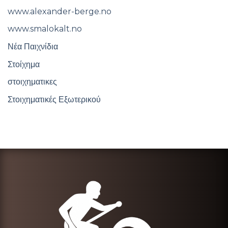
www.alexander-berge.no
www.smalokalt.no
Νέα Παιχνίδια
Στοίχημα
στοιχηματικες
Στοιχηματικές Εξωτερικού