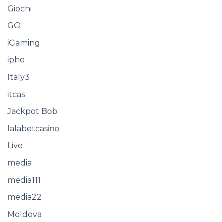
Giochi
GO
iGaming
ipho
Italy3
itcas
Jackpot Bob
lalabetcasino
Live
media
media111
media22
Moldova