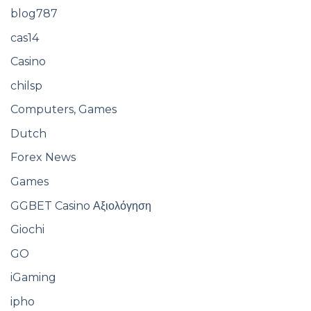
blog787
cas14
Casino
chilsp
Computers, Games
Dutch
Forex News
Games
GGBET Casino Αξιολόγηση
Giochi
GO
iGaming
ipho