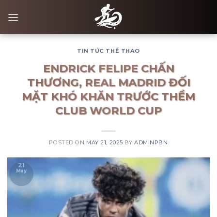
Skip
to
content
TIN TỨC THỂ THAO
ENDRICK FELIPE CHẤN
THƯƠNG, REAL MADRID ĐỐI
MẶT KHÓ KHĂN TRƯỚC THỀM
CLUB WORLD CUP
POSTED ON
MAY 21, 2025
BY
ADMINPBN
21
May