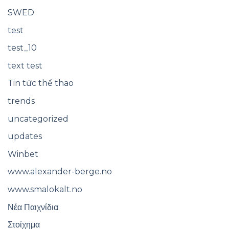
SWED
test
test_10
text test
Tin tức thể thao
trends
uncategorized
updates
Winbet
www.alexander-berge.no
www.smalokalt.no
Νέα Παιχνίδια
Στοίχημα