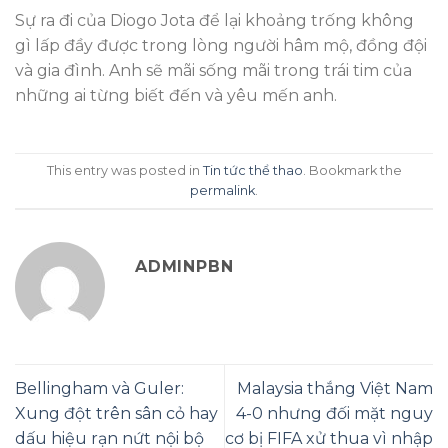
Sự ra đi của Diogo Jota để lại khoảng trống không
gì lấp đầy được trong lòng người hâm mộ, đồng đội
và gia đình. Anh sẽ mãi sống mãi trong trái tim của
những ai từng biết đến và yêu mến anh.
This entry was posted in
Tin tức thể thao
. Bookmark the
permalink
.
ADMINPBN
Bellingham và Guler:
Malaysia thắng Việt Nam
Xung đột trên sân cỏ hay
4-0 nhưng đối mặt nguy
dấu hiệu rạn nứt nội bộ
cơ bị FIFA xử thua vì nhập