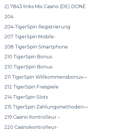
2) 7843 links Mix Casino (DE) DONE
204
204-TigerSpin Registrierung
207 TigerSpin Mobile-
208 TigerSpin Smartphone
210 TigerSpin Bonus
210 TigerSpin Bonus-
211 TigerSpin Willkommensbonus—
212 TigerSpin Freispiele
214 TigerSpin Slots
215 TigerSpin Zahlungsmethoden—
219 Casino Kontrolleur –
220 Casinokontrolleur-