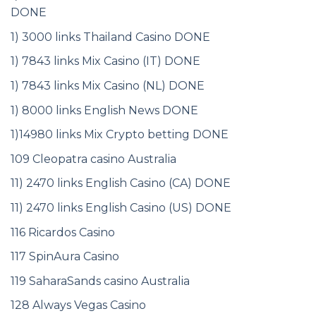
DONE
1) 3000 links Thailand Casino DONE
1) 7843 links Mix Casino (IT) DONE
1) 7843 links Mix Casino (NL) DONE
1) 8000 links English News DONE
1)14980 links Mix Crypto betting DONE
109 Cleopatra casino Australia
11) 2470 links English Casino (CA) DONE
11) 2470 links English Casino (US) DONE
116 Ricardos Casino
117 SpinAura Casino
119 SaharaSands casino Australia
128 Always Vegas Casino