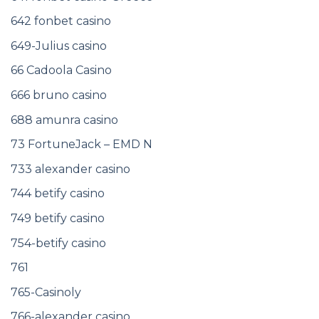
642 fonbet casino
649-Julius casino
66 Cadoola Casino
666 bruno casino
688 amunra casino
73 FortuneJack – EMD N
733 alexander casino
744 betify casino
749 betify casino
754-betify casino
761
765-Casinoly
766-alexander casino