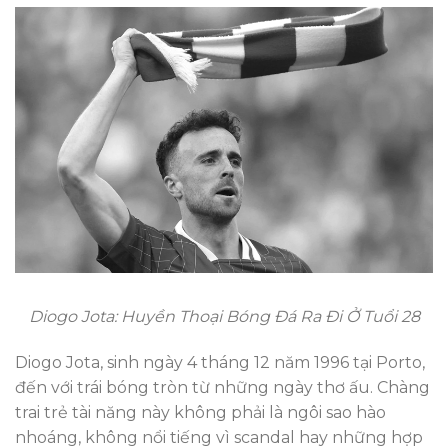
Diogo Jota: Huyền Thoại Bóng Đá Ra Đi Ở Tuổi 28
Diogo Jota, sinh ngày 4 tháng 12 năm 1996 tại Porto,
đến với trái bóng tròn từ những ngày thơ ấu. Chàng
trai trẻ tài năng này không phải là ngôi sao hào
nhoáng, không nổi tiếng vì scandal hay những hợp