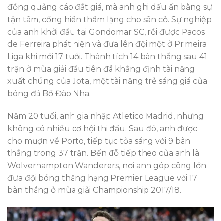
đồng quảng cáo đắt giá, mà anh ghi dấu ấn bằng sự
tận tâm, cống hiến thầm lặng cho sân cỏ. Sự nghiệp
của anh khởi đầu tại Gondomar SC, rồi được Pacos
de Ferreira phát hiện và đưa lên đội một ở Primeira
Liga khi mới 17 tuổi. Thành tích 14 bàn thắng sau 41
trận ở mùa giải đầu tiên đã khẳng định tài năng
xuất chúng của Jota, một tài năng trẻ sáng giá của
bóng đá Bồ Đào Nha.
Năm 20 tuổi, anh gia nhập Atletico Madrid, nhưng
không có nhiều cơ hội thi đấu. Sau đó, anh được
cho mượn về Porto, tiếp tục tỏa sáng với 9 bàn
thắng trong 37 trận. Bến đỗ tiếp theo của anh là
Wolverhampton Wanderers, nơi anh góp công lớn
đưa đội bóng thăng hạng Premier League với 17
bàn thắng ở mùa giải Championship 2017/18.