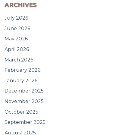
ARCHIVES
July 2026
June 2026
May 2026
April 2026
March 2026
February 2026
January 2026
December 2025
November 2025
October 2025
September 2025
August 2025