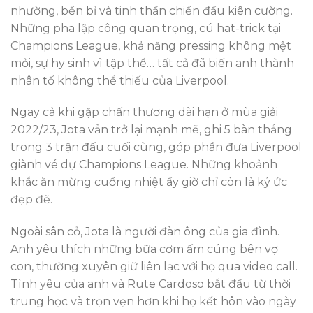
nhường, bền bỉ và tinh thần chiến đấu kiên cường.
Những pha lập công quan trọng, cú hat-trick tại
Champions League, khả năng pressing không mệt
mỏi, sự hy sinh vì tập thể… tất cả đã biến anh thành
nhân tố không thể thiếu của Liverpool.
Ngay cả khi gặp chấn thương dài hạn ở mùa giải
2022/23, Jota vẫn trở lại mạnh mẽ, ghi 5 bàn thắng
trong 3 trận đấu cuối cùng, góp phần đưa Liverpool
giành vé dự Champions League. Những khoảnh
khắc ăn mừng cuồng nhiệt ấy giờ chỉ còn là ký ức
đẹp đẽ.
Ngoài sân cỏ, Jota là người đàn ông của gia đình.
Anh yêu thích những bữa cơm ấm cúng bên vợ
con, thường xuyên giữ liên lạc với họ qua video call.
Tình yêu của anh và Rute Cardoso bắt đầu từ thời
trung học và trọn vẹn hơn khi họ kết hôn vào ngày