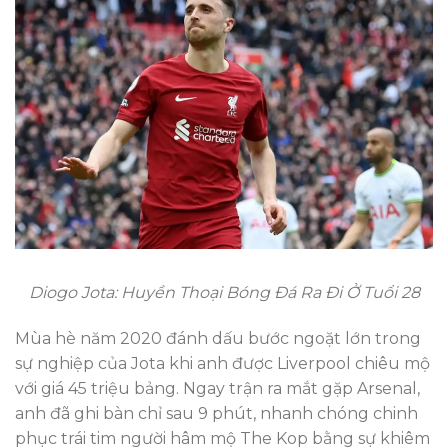
Diogo Jota: Huyền Thoại Bóng Đá Ra Đi Ở Tuổi 28
Mùa hè năm 2020 đánh dấu bước ngoặt lớn trong
sự nghiệp của Jota khi anh được Liverpool chiêu mộ
với giá 45 triệu bảng. Ngay trận ra mắt gặp Arsenal,
anh đã ghi bàn chỉ sau 9 phút, nhanh chóng chinh
phục trái tim người hâm mộ The Kop bằng sự khiêm