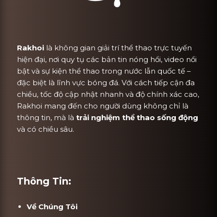
Rakhoi
là không gian giải trí thể thao trực tuyến
hiện đại, nơi quy tụ các bản tin nóng hổi, video nổi
bật và sự kiện thể thao trong nước lẫn quốc tế –
đặc biệt là lĩnh vực bóng đá. Với cách tiếp cận đa
chiều, tốc độ cập nhật nhanh và độ chính xác cao,
Rakhoi mang đến cho người dùng không chỉ là
thông tin, mà là
trải nghiệm thể thao sống động
và có chiều sâu.
Thông Tin:
Về Chúng Tôi