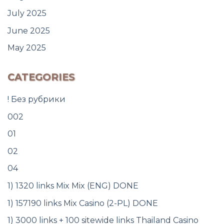
July 2025
June 2025
May 2025
CATEGORIES
! Без рубрики
002
01
02
04
1) 1320 links Mix Mix (ENG) DONE
1) 157190 links Mix Casino (2-PL) DONE
1) 3000 links + 100 sitewide links Thailand Casino