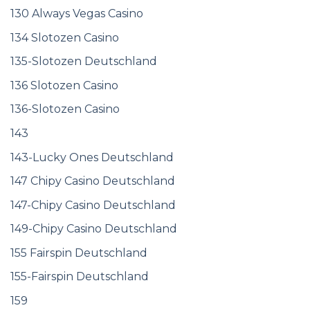
130 Always Vegas Casino
134 Slotozen Casino
135-Slotozen Deutschland
136 Slotozen Casino
136-Slotozen Casino
143
143-Lucky Ones Deutschland
147 Chipy Casino Deutschland
147-Chipy Casino Deutschland
149-Chipy Casino Deutschland
155 Fairspin Deutschland
155-Fairspin Deutschland
159