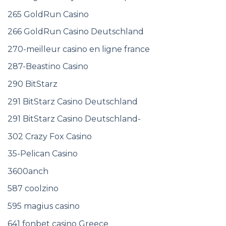
265 GoldRun Casino
266 GoldRun Casino Deutschland
270-meilleur casino en ligne france
287-Beastino Casino
290 BitStarz
291 BitStarz Casino Deutschland
291 BitStarz Casino Deutschland-
302 Crazy Fox Casino
35-Pelican Casino
3600anch
587 coolzino
595 magius casino
641 fonbet casino Greece