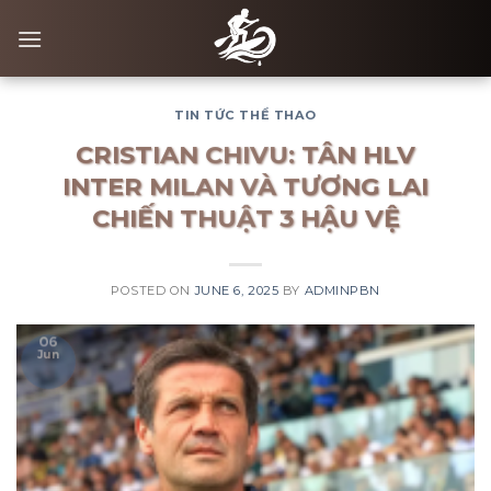
Skip
to
content
TIN TỨC THỂ THAO
CRISTIAN CHIVU: TÂN HLV
INTER MILAN VÀ TƯƠNG LAI
CHIẾN THUẬT 3 HẬU VỆ
POSTED ON
JUNE 6, 2025
BY
ADMINPBN
06
Jun