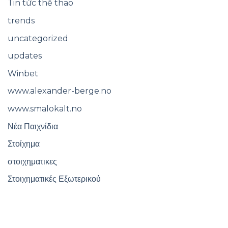
Tin tức thể thao
trends
uncategorized
updates
Winbet
www.alexander-berge.no
www.smalokalt.no
Νέα Παιχνίδια
Στοίχημα
στοιχηματικες
Στοιχηματικές Εξωτερικού