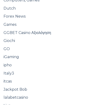
Computers, Games
Dutch
Forex News
Games
GGBET Casino Αξιολόγηση
Giochi
GO
iGaming
ipho
Italy3
itcas
Jackpot Bob
lalabetcasino