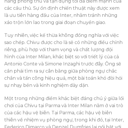
năng phòng thủ và tận dụng tối đa điểm mạnh của
các cầu thủ. Sự ổn định chiến thuật này được xem
là ưu tiên hàng đầu của Inter, nhằm tránh những
xáo trộn lớn lao trong giai đoạn chuyển giao.
Tuy nhiên, việc kế thừa không đồng nghĩa với việc
sao chép. Chivu được cho là sẽ có những điều chỉnh
riêng, phù hợp với tham vọng và chất lượng đội
hình của Inter Milan, khác biệt so với triết lý của cả
Antonio Conte và Simone Inzaghi trước đây. Ông sẽ
cần phải tìm ra sự cân bằng giữa phòng ngự chắc
chắn và tấn công hiệu quả, một bài toán khó đòi hỏi
sự nhạy bén và kinh nghiệm dày dặn.
Một trong những điểm khác biệt đáng chú ý giữa lối
chơi của Chivu tại Parma và Inter Milan nằm ở vai trò
của các hậu vệ biên. Tại Parma, các hậu vệ biên
thiên về nhiệm vụ phòng ngự, trong khi đó, tại Inter,
Federico Dimarco và Denzel Dumfries lại nổi bật với