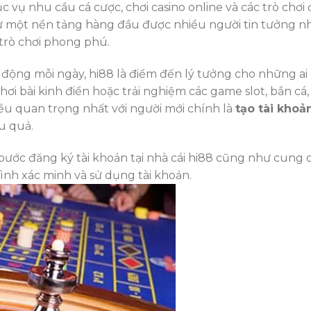
 vụ nhu cầu cá cược, chơi casino online và các trò chơi 
ư một nền tảng hàng đầu được nhiều người tin tưởng n
 trò chơi phong phú.
động mỗi ngày, hi88 là điểm đến lý tưởng cho những ai
ơi bài kinh điển hoặc trải nghiệm các game slot, bắn cá,
ều quan trọng nhất với người mới chính là
tạo tài khoả
u quả.
c bước đăng ký tài khoản tại nhà cái hi88 cũng như cung 
ình xác minh và sử dụng tài khoản.