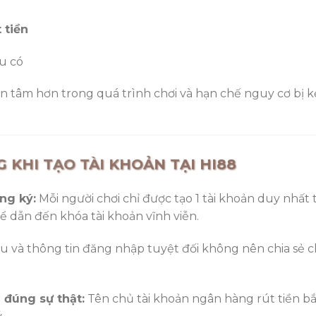
 tiền
u có
ên tâm hơn trong quá trình chơi và hạn chế nguy cơ bị k
KHI TẠO TÀI KHOẢN TẠI HI88
ng ký:
Mỗi người chơi chỉ được tạo 1 tài khoản duy nhất t
hể dẫn đến khóa tài khoản vĩnh viễn.
 và thông tin đăng nhập tuyệt đối không nên chia sẻ 
 đúng sự thật:
Tên chủ tài khoản ngân hàng rút tiền bắ