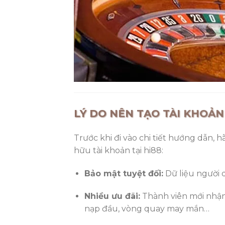
LÝ DO NÊN TẠO TÀI KHOẢN 
Trước khi đi vào chi tiết hướng dẫn,
hữu tài khoản tại hi88:
Bảo mật tuyệt đối:
Dữ liệu người 
Nhiều ưu đãi:
Thành viên mới nhận
nạp đầu, vòng quay may mắn…