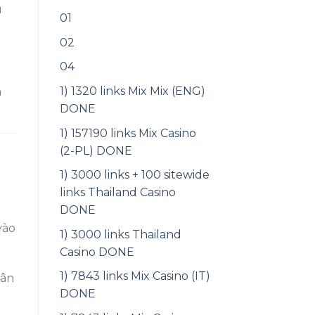
u
01
02
04
1) 1320 links Mix Mix (ENG)
n
DONE
1) 157190 links Mix Casino
(2-PL) DONE
1) 3000 links + 100 sitewide
links Thailand Casino
DONE
vào
1) 3000 links Thailand
Casino DONE
1) 7843 links Mix Casino (IT)
gân
DONE