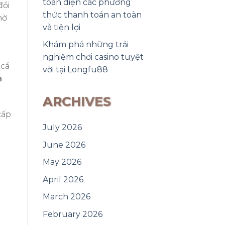
toàn diện các phương
đổi
thức thanh toán an toàn
hờ
và tiện lợi
Khám phá những trải
nghiệm chơi casino tuyệt
 cá
vời tại Longfu88
n
ARCHIVES
cấp
July 2026
June 2026
May 2026
April 2026
March 2026
February 2026