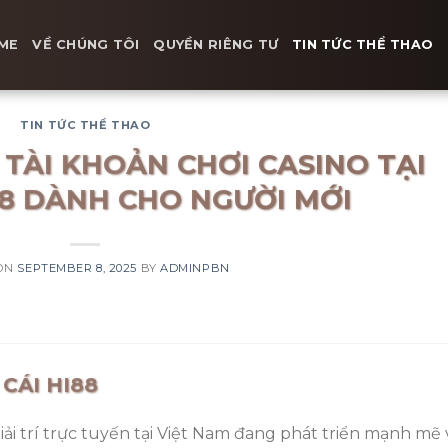
ME
VỀ CHÚNG TÔI
QUYỀN RIÊNG TƯ
TIN TỨC THỂ THAO
TIN TỨC THỂ THAO
TÀI KHOẢN CHƠI CASINO TẠI
88 DÀNH CHO NGƯỜI MỚI
 ON
SEPTEMBER 8, 2025
BY
ADMINPBN
CÁI HI88
ải trí trực tuyến tại Việt Nam đang phát triển mạnh mẽ 