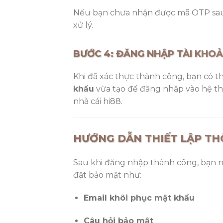
Nếu bạn chưa nhận được mã OTP sau và
xử lý.
BƯỚC 4: ĐĂNG NHẬP TÀI KHOẢ
Khi đã xác thực thành công, bạn có t
khẩu
vừa tạo để đăng nhập vào hệ th
nhà cái hi88.
HƯỚNG DẪN THIẾT LẬP TH
Sau khi đăng nhập thành công, bạn 
đặt bảo mật như:
Email khôi phục mật khẩu
Câu hỏi bảo mật