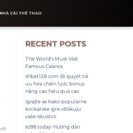
NHÀ CÁI THỂ THAO
RECENT POSTS
The World's Must-Visit
Famous Casinos
shbet128.com: Bí quyết tối
ưu hóa chiến lược bonus
nâng cao hiệu quả cao
Igrajte se Kako popularne
kockarske igre oblikuju
vaše iskustvo
sc88.today: Hướng dẫn
với