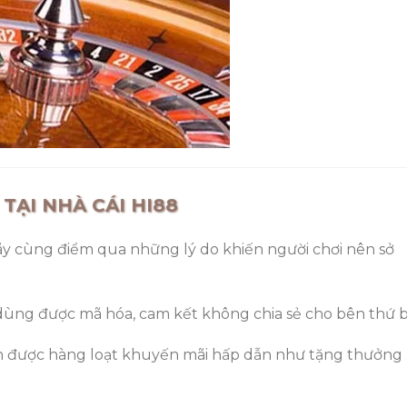
TẠI NHÀ CÁI HI88
 hãy cùng điểm qua những lý do khiến người chơi nên sở
dùng được mã hóa, cam kết không chia sẻ cho bên thứ b
 được hàng loạt khuyến mãi hấp dẫn như tặng thưởng