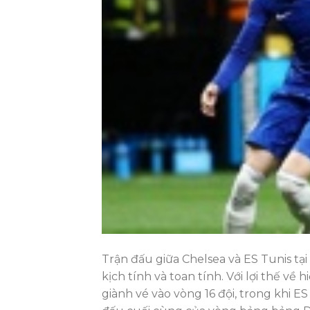
Trận đấu giữa Chelsea và ES Tunis tạ
kịch tính và toan tính. Với lợi thế về
giành vé vào vòng 16 đội, trong khi ES