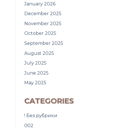
January 2026
December 2025
November 2025
October 2025
September 2025
August 2025
July 2025
June 2025
May 2025
CATEGORIES
! Без рубрики
002