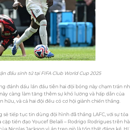
rận đấu sinh tử tại FIFA Club World Cup 2025
ũng đánh dấu lần đầu tiên hai đội bóng này chạm trán n
 này càng làm tăng thêm sự khó lường và hấp dẫn của
n hữu, và cả hai đội đều có cơ hội giành chiến thắng.
 sẽ tiếp tục tin dùng đội hình đã thắng LAFC, với sự tỏa
 cặp tiền đạo Youcef Belaili – Rodrigo Rodrigues trên h
ủa Nicolas Jackson vì án treo giò là tổn thất đáng kể. H