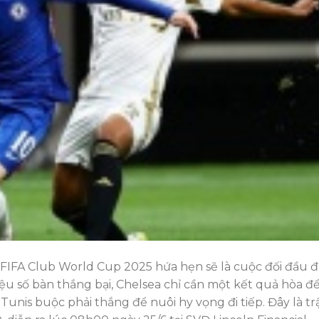
i FIFA Club World Cup 2025 hứa hẹn sẽ là cuộc đối đầu 
 hiệu số bàn thắng bại, Chelsea chỉ cần một kết quả hòa đ
 Tunis buộc phải thắng để nuôi hy vọng đi tiếp. Đây là tr