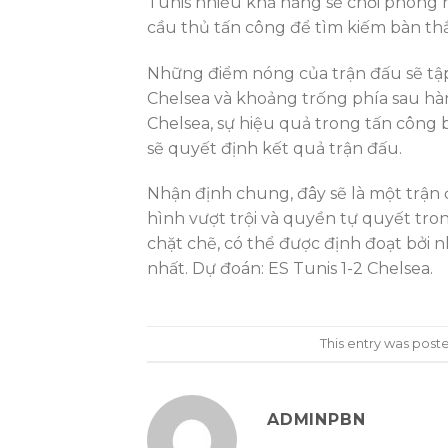
Tunis nhiều khả năng sẽ chơi phòng n
cầu thủ tấn công để tìm kiếm bàn th
Những điểm nóng của trận đấu sẽ tập
Chelsea và khoảng trống phía sau hà
Chelsea, sự hiệu quả trong tấn công
sẽ quyết định kết quả trận đấu.
Nhận định chung, đây sẽ là một trận 
hình vượt trội và quyền tự quyết tro
chặt chẽ, có thể được định đoạt bởi 
nhất. Dự đoán: ES Tunis 1-2 Chelsea.
This entry was post
ADMINPBN