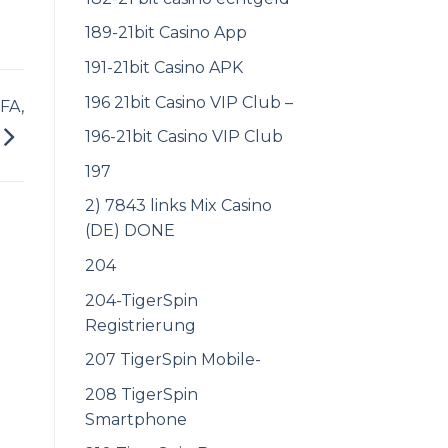
189-21bit Casino App
191-21bit Casino APK
196 21bit Casino VIP Club –
FA,
196-21bit Casino VIP Club
197
2) 7843 links Mix Casino
(DE) DONE
204
204-TigerSpin
Registrierung
207 TigerSpin Mobile-
208 TigerSpin
Smartphone