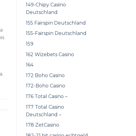
149-Chipy Casino
Deutschland
155 Fairspin Deutschland
ủa
155-Fairspin Deutschland
is
159
162 Wizebets Casino
164
a
172 Boho Casino
172-Boho Casino
176 Total Casino –
177 Total Casino
Deutschland –
178 ZetCasino
182-21 bit casino echtgeld