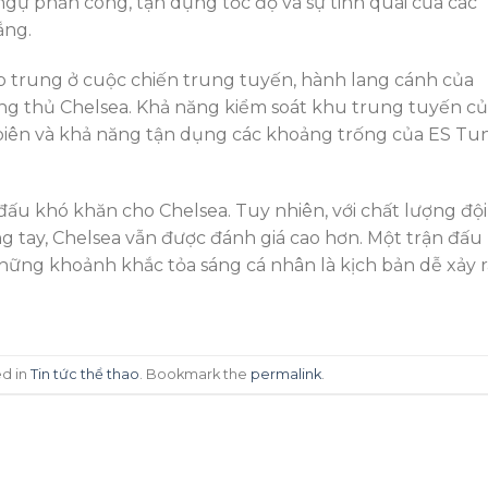
gự phản công, tận dụng tốc độ và sự tinh quái của các
ắng.
 trung ở cuộc chiến trung tuyến, hành lang cánh của
ng thủ Chelsea. Khả năng kiểm soát khu trung tuyến c
 biên và khả năng tận dụng các khoảng trống của ES Tun
đấu khó khăn cho Chelsea. Tuy nhiên, với chất lượng đội
ng tay, Chelsea vẫn được đánh giá cao hơn. Một trận đấu
những khoảnh khắc tỏa sáng cá nhân là kịch bản dễ xảy r
ed in
Tin tức thể thao
. Bookmark the
permalink
.