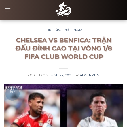
Skip
to
content
TIN TỨC THỂ THAO
CHELSEA VS BENFICA: TRẬN
ĐẤU ĐỈNH CAO TẠI VÒNG 1/8
FIFA CLUB WORLD CUP
POSTED ON
JUNE 27, 2025
BY
ADMINPBN
27
Jun