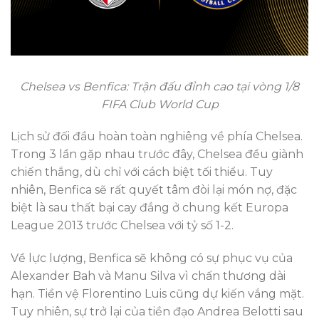
Chelsea vs Benfica: Trận đấu đỉnh cao tại vòng 1/8
FIFA Club World Cup
Lịch sử đối đầu hoàn toàn nghiêng về phía Chelsea.
Trong 3 lần gặp nhau trước đây, Chelsea đều giành
chiến thắng, dù chỉ với cách biệt tối thiểu. Tuy
nhiên, Benfica sẽ rất quyết tâm đòi lại món nợ, đặc
biệt là sau thất bại cay đắng ở chung kết Europa
League 2013 trước Chelsea với tỷ số 1-2.
Về lực lượng, Benfica sẽ không có sự phục vụ của
Alexander Bah và Manu Silva vì chấn thương dài
hạn. Tiền vệ Florentino Luis cũng dự kiến vắng mặt.
Tuy nhiên, sự trở lại của tiền đạo Andrea Belotti sau