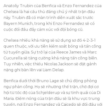
Anatoliy Trubin của Benfica và Enzo Fernandez của
Chelsea là hai cầu thủ đáng chú ý nhất trận đấu
này. Trubin đã có màn trình diễn xuất sắc trước
Bayern Munich, trong khi Enzo Fernandez sẽ có
cuộc đối đầu đầy cảm xúc với đội bóng cũ.
Chelsea nhiều khả năng sẽ sử dụng sơ đồ 4-2-3-1
quen thuộc, với ưu tiên kiểm soát bóng và tấn công
từ tuyến giữa. Sự trở lại của Reece James và Marc
Cucurella sẽ tăng cường khả năng tấn công biên.
Tuy nhiên, việc thiếu Nicolas Jackson sẽ đặt gánh
nặng ghi bàn lên vai Liam Delap.
Benfica dưới thời Bruno Lage sẽ chủ động phòng
ngự phản công. Họ sẽ nhường thế trận, chờ đợi cơ
hội từ tốc độ của Schjelderup và sự tinh quái của Di
Maria. Điểm nóng của trận đấu sẽ là khu vực trung
tuyến, nơi Enzo Fernandez và Caicedo sẽ đối đầu với