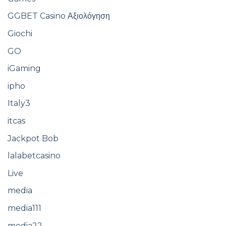
GGBET Casino Αξιολόγηση
Giochi
GO
iGaming
ipho
Italy3
itcas
Jackpot Bob
lalabetcasino
Live
media
media111
media22