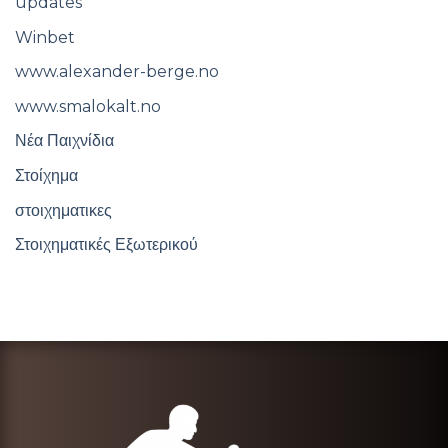
updates
Winbet
www.alexander-berge.no
www.smalokalt.no
Νέα Παιχνίδια
Στοίχημα
στοιχηματικες
Στοιχηματικές Εξωτερικού