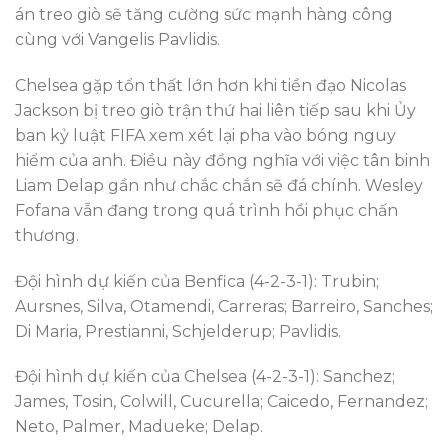
án treo giò sẽ tăng cường sức mạnh hàng công
cùng với Vangelis Pavlidis.
Chelsea gặp tổn thất lớn hơn khi tiền đạo Nicolas
Jackson bị treo giò trận thứ hai liên tiếp sau khi Ủy
ban kỷ luật FIFA xem xét lại pha vào bóng nguy
hiểm của anh. Điều này đồng nghĩa với việc tân binh
Liam Delap gần như chắc chắn sẽ đá chính. Wesley
Fofana vẫn đang trong quá trình hồi phục chấn
thương.
Đội hình dự kiến của Benfica (4-2-3-1): Trubin;
Aursnes, Silva, Otamendi, Carreras; Barreiro, Sanches;
Di Maria, Prestianni, Schjelderup; Pavlidis.
Đội hình dự kiến của Chelsea (4-2-3-1): Sanchez;
James, Tosin, Colwill, Cucurella; Caicedo, Fernandez;
Neto, Palmer, Madueke; Delap.