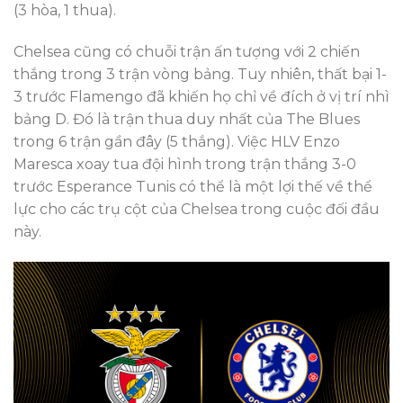
(3 hòa, 1 thua).
Chelsea cũng có chuỗi trận ấn tượng với 2 chiến
thắng trong 3 trận vòng bảng. Tuy nhiên, thất bại 1-
3 trước Flamengo đã khiến họ chỉ về đích ở vị trí nhì
bảng D. Đó là trận thua duy nhất của The Blues
trong 6 trận gần đây (5 thắng). Việc HLV Enzo
Maresca xoay tua đội hình trong trận thắng 3-0
trước Esperance Tunis có thể là một lợi thế về thể
lực cho các trụ cột của Chelsea trong cuộc đối đầu
này.