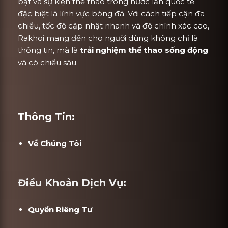
bật và sự kiện thể thao trong nước lẫn quốc tế –
đặc biệt là lĩnh vực bóng đá. Với cách tiếp cận đa
chiều, tốc độ cập nhật nhanh và độ chính xác cao,
Rakhoi mang đến cho người dùng không chỉ là
thông tin, mà là
trải nghiệm thể thao sống động
và có chiều sâu.
Thông Tin:
Về Chúng Tôi
Điều Khoản Dịch Vụ:
Quyền Riêng Tư