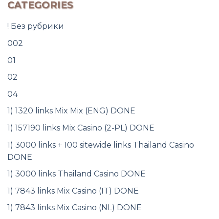
CATEGORIES
! Без рубрики
002
01
02
04
1) 1320 links Mix Mix (ENG) DONE
1) 157190 links Mix Casino (2-PL) DONE
1) 3000 links + 100 sitewide links Thailand Casino
DONE
1) 3000 links Thailand Casino DONE
1) 7843 links Mix Casino (IT) DONE
1) 7843 links Mix Casino (NL) DONE