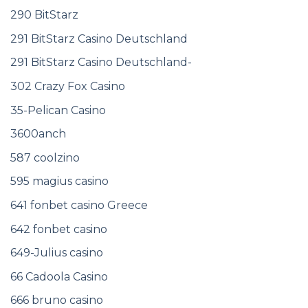
290 BitStarz
291 BitStarz Casino Deutschland
291 BitStarz Casino Deutschland-
302 Crazy Fox Casino
35-Pelican Casino
3600anch
587 coolzino
595 magius casino
641 fonbet casino Greece
642 fonbet casino
649-Julius casino
66 Cadoola Casino
666 bruno casino