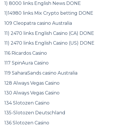
1) 8000 links English News DONE
1)14980 links Mix Crypto betting DONE
109 Cleopatra casino Australia
11) 2470 links English Casino (CA) DONE
11) 2470 links English Casino (US) DONE
116 Ricardos Casino
117 SpinAura Casino
119 SaharaSands casino Australia
128 Always Vegas Casino
130 Always Vegas Casino
134 Slotozen Casino
135-Slotozen Deutschland
136 Slotozen Casino