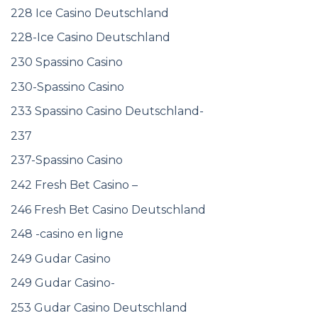
228 Ice Casino Deutschland
228-Ice Casino Deutschland
230 Spassino Casino
230-Spassino Casino
233 Spassino Casino Deutschland-
237
237-Spassino Casino
242 Fresh Bet Casino –
246 Fresh Bet Casino Deutschland
248 -casino en ligne
249 Gudar Casino
249 Gudar Casino-
253 Gudar Casino Deutschland