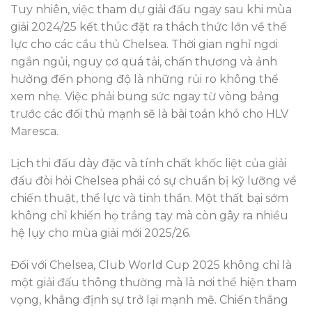
Tuy nhiên, việc tham dự giải đấu ngay sau khi mùa
giải 2024/25 kết thúc đặt ra thách thức lớn về thể
lực cho các cầu thủ Chelsea. Thời gian nghỉ ngơi
ngắn ngủi, nguy cơ quá tải, chấn thương và ảnh
hưởng đến phong độ là những rủi ro không thể
xem nhẹ. Việc phải bung sức ngay từ vòng bảng
trước các đối thủ mạnh sẽ là bài toán khó cho HLV
Maresca.
Lịch thi đấu dày đặc và tính chất khốc liệt của giải
đấu đòi hỏi Chelsea phải có sự chuẩn bị kỹ lưỡng về
chiến thuật, thể lực và tinh thần. Một thất bại sớm
không chỉ khiến họ trắng tay mà còn gây ra nhiều
hệ lụy cho mùa giải mới 2025/26.
Đối với Chelsea, Club World Cup 2025 không chỉ là
một giải đấu thông thường mà là nơi thể hiện tham
vọng, khẳng định sự trở lại mạnh mẽ. Chiến thắng