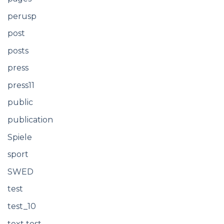
perusp
post
posts
press
press11
public
publication
Spiele
sport
SWED
test
test_10
text test