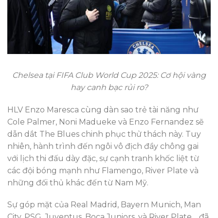
Chelsea tại FIFA Club World Cup 2025: Cơ hội vàng
hay canh bạc rủi ro?
HLV Enzo Maresca cùng dàn sao trẻ tài năng như
Cole Palmer, Noni Madueke và Enzo Fernandez sẽ
dẫn dắt The Blues chinh phục thử thách này. Tuy
nhiên, hành trình đến ngôi vô địch đầy chông gai
với lịch thi đấu dày đặc, sự cạnh tranh khốc liệt từ
các đội bóng mạnh như Flamengo, River Plate và
những đối thủ khác đến từ Nam Mỹ.
Sự góp mặt của Real Madrid, Bayern Munich, Man
City, PSG, Juventus, Boca Juniors, và River Plate… đã