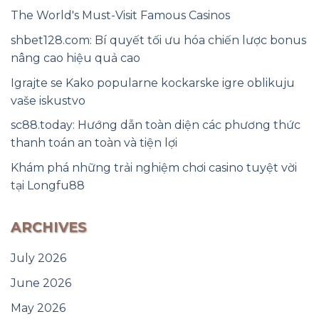
The World's Must-Visit Famous Casinos
shbet128.com: Bí quyết tối ưu hóa chiến lược bonus
nâng cao hiệu quả cao
Igrajte se Kako popularne kockarske igre oblikuju
vaše iskustvo
sc88.today: Hướng dẫn toàn diện các phương thức
thanh toán an toàn và tiện lợi
Khám phá những trải nghiệm chơi casino tuyệt vời
tại Longfu88
ARCHIVES
July 2026
June 2026
May 2026