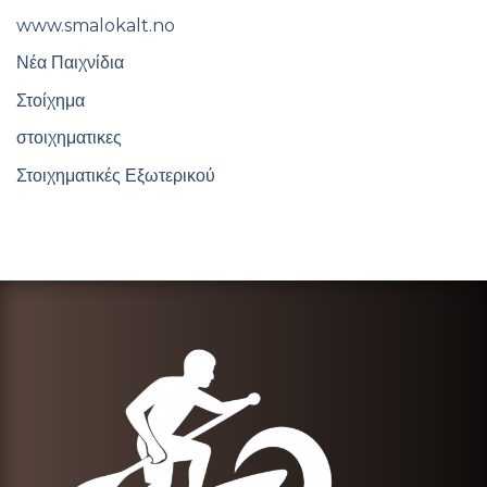
www.smalokalt.no
Νέα Παιχνίδια
Στοίχημα
στοιχηματικες
Στοιχηματικές Εξωτερικού