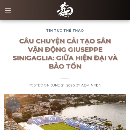
Skip
to
content
TIN TỨC THỂ THAO
CÂU CHUYỆN CẢI TẠO SÂN
VẬN ĐỘNG GIUSEPPE
SINIGAGLIA: GIỮA HIỆN ĐẠI VÀ
BẢO TỒN
POSTED ON
JUNE 21, 2025
BY
ADMINPBN
21
Jun