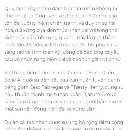
Quy định này nhằm đảm bảo tầm nhìn không bị
che khuất, giữ nguyên vẻ đẹp của hồ Como, bảo
tồn đài tưởng niệm chiến tranh, và duy trì sự hài
hòa, đối xứng của kiến trúc khán đài với tổng thể
kiến trúc cổ kính xung quanh. Đây là một thách
thức lớn đối với các kiến trúc sư, đòi hỏi phải có sự
sáng tạo và tính toán kỹ lưỡng để đáp ứng cả yêu
cầu về chức năng hiện đại và bảo tồn giá trị lịch sử.
Sự thăng tiến thần tốc của Como từ Serie D lên
Serie A, dưới sự dẫn dắt của ban huấn luyện danh
tiếng gồm Cesc Fabregas và Thierry Henry, cùng sự
hậu thuẫn mạnh mẽ từ tập đoàn Djarum Group,
càng làm tăng thêm kỳ vọng của người hâm mộ về
một sân vận động hiện đại và xứng tầm.
Dự án cải tạo nhận được sự ủng hộ rộng rãi từ cộng
đồng fan thông qua các kiến nghị trực tuyến. Tuy