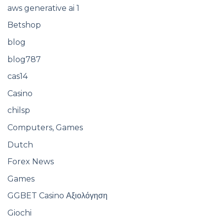
aws generative ai 1
Betshop
blog
blog787
cas14
Casino
chilsp
Computers, Games
Dutch
Forex News
Games
GGBET Casino Αξιολόγηση
Giochi