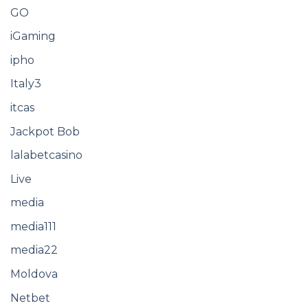
GO
iGaming
ipho
Italy3
itcas
Jackpot Bob
lalabetcasino
Live
media
media111
media22
Moldova
Netbet