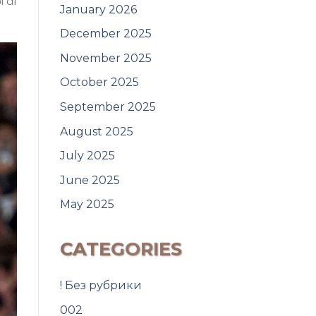
 đi
January 2026
December 2025
November 2025
October 2025
September 2025
August 2025
July 2025
June 2025
May 2025
CATEGORIES
! Без рубрики
002