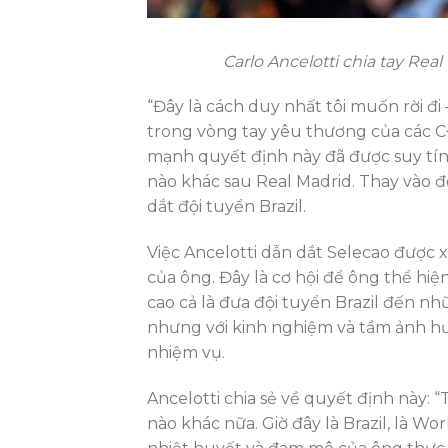
Carlo Ancelotti chia tay Rea
“Đây là cách duy nhất tôi muốn rời đ
trong vòng tay yêu thương của các C
mạnh quyết định này đã được suy tín
nào khác sau Real Madrid. Thay vào đ
dắt đội tuyển Brazil.
Việc Ancelotti dẫn dắt Selecao được
của ông. Đây là cơ hội để ông thể hiệ
cao cả là đưa đội tuyển Brazil đến nh
nhưng với kinh nghiệm và tầm ảnh hư
nhiệm vụ.
Ancelotti chia sẻ về quyết định này
nào khác nữa. Giờ đây là Brazil, là Wo