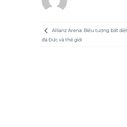
Allianz Arena: Biểu tượng bất di
đá Đức và thế giới