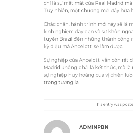
chỉ là sự mất mát của Real Madrid mà
Tuy nhiên, một chương mới đầy hứa hẹ
Chắc chắn, hành trình mới này sẽ là m
kinh nghiệm dày dặn và sự khôn ngoa
tuyển Brazil đến những thành công 
kỳ diệu mà Ancelotti sẽ làm được.
Sự nghiệp của Ancelotti vẫn còn rất d
Madrid không phải là kết thúc, mà l
sự nghiệp huy hoàng của vị chiến lược
trong tương lai.
This entry was post
ADMINPBN