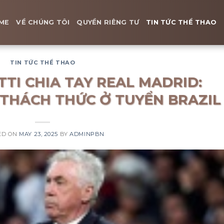
ME
VỀ CHÚNG TÔI
QUYỀN RIÊNG TƯ
TIN TỨC THỂ THAO
TIN TỨC THỂ THAO
TI CHIA TAY REAL MADRID:
THÁCH THỨC Ở TUYỂN BRAZIL
ED ON
MAY 23, 2025
BY
ADMINPBN