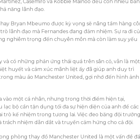
 Martinez, Casemiro và Kobbie Mainoo đều còn nhiều băn
hả năng lãnh đạo.
hay Bryan Mbeumo được kỳ vọng sẽ nâng tầm hàng cô
trò lãnh đạo mà Fernandes đang đảm nhiệm. Sự ra đi c
ởng nghiêm trọng đến chuyên môn mà còn làm suy yếu
 và có những phản ứng thái quá trên sân cỏ, vẫn là một
iệt huyết và cảm xúc mãnh liệt ấy đã giúp anh duy trì
trong màu áo Manchester United, gợi nhớ đến hình ảnh
vào một cá nhân, nhưng trong thời điểm hiện tại,
 lạc bộ cần tận dụng tối đa sự hiện diện của anh để các
ai trò kế nhiệm trong tương lai. Việc đeo băng đội trưởn
à trách nhiệm dẫn dắt và truyền cảm hứng cho cả đội.
trong phòng thay đồ Manchester United là một vấn đề đ