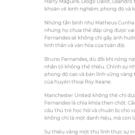
Harry Maguire, Diogo Dalot, Lisandro
khoăn về kinh nghiệm, phong độ và k
Những tân binh như Matheus Cunha 
nhưng họ chưa thể đáp ứng được vai 
Fernandes sẽ không chỉ gây ảnh hư
tinh thần và văn hóa của toàn đội.
Bruno Fernandes, dù đôi khi nóng nảy
nhân tố không thể thiếu. Chính sự nh
phong độ cao và bản lĩnh vững vàng 
của huyền thoại Roy Keane.
Manchester United không thể chỉ dựa 
Fernandes là chìa khóa then chốt. Câu
cầu thủ trẻ học hỏi và chuẩn bị cho v
không chỉ là một danh hiệu, mà còn l
Sự thiếu vắng một thủ lĩnh thực sự 