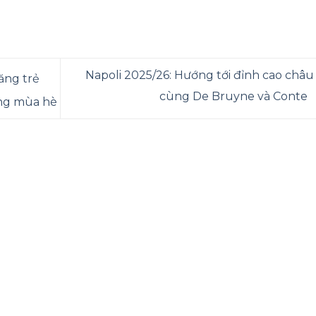
Napoli 2025/26: Hướng tới đỉnh cao châu
ăng trẻ
cùng De Bruyne và Conte
ng mùa hè