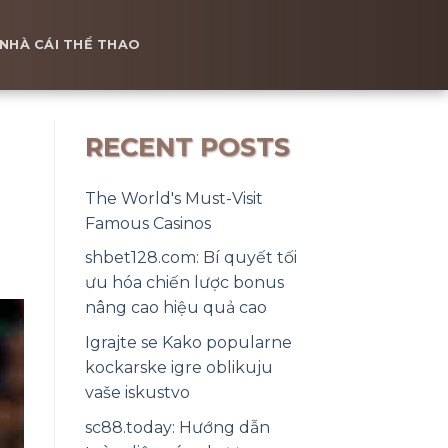
NHÀ CÁI THỂ THAO
RECENT POSTS
The World's Must-Visit
Famous Casinos
shbet128.com: Bí quyết tối
ưu hóa chiến lược bonus
nâng cao hiệu quả cao
Igrajte se Kako popularne
kockarske igre oblikuju
vaše iskustvo
sc88.today: Hướng dẫn