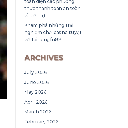
toàn diện các phương
thức thanh toán an toàn
và tiện lợi
Khám phá những trải
nghiệm chơi casino tuyệt
vời tại Longfu88
ARCHIVES
July 2026
June 2026
May 2026
April 2026
March 2026
February 2026