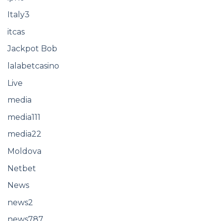
Italy3
itcas
Jackpot Bob
lalabetcasino
Live
media
media111
media22
Moldova
Netbet
News
news2
news787