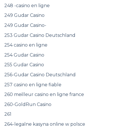
248 -casino en ligne
249 Gudar Casino
249 Gudar Casino-
253 Gudar Casino Deutschland
254 casino en ligne
254 Gudar Casino
255 Gudar Casino
256-Gudar Casino Deutschland
257 casino en ligne fiable
260 meilleur casino en ligne france
260-GoldRun Casino
261
264-legalne kasyna online w polsce