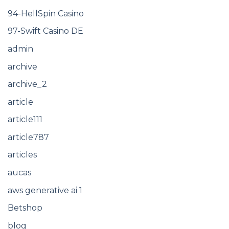
94-HellSpin Casino
97-Swift Casino DE
admin
archive
archive_2
article
article111
article787
articles
aucas
aws generative ai 1
Betshop
blog