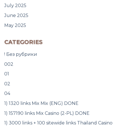
July 2025
June 2025
May 2025
CATEGORIES
! Без рубрики
002
01
02
04
1) 1320 links Mix Mix (ENG) DONE
1) 157190 links Mix Casino (2-PL) DONE
1) 3000 links + 100 sitewide links Thailand Casino