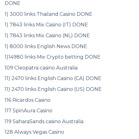
DONE
1) 3000 links Thailand Casino DONE
1) 7843 links Mix Casino (IT) DONE
1) 7843 links Mix Casino (NL) DONE
1) 8000 links English News DONE
1)14980 links Mix Crypto betting DONE
109 Cleopatra casino Australia
11) 2470 links English Casino (CA) DONE
11) 2470 links English Casino (US) DONE
116 Ricardos Casino
117 SpinAura Casino
119 SaharaSands casino Australia
128 Always Vegas Casino