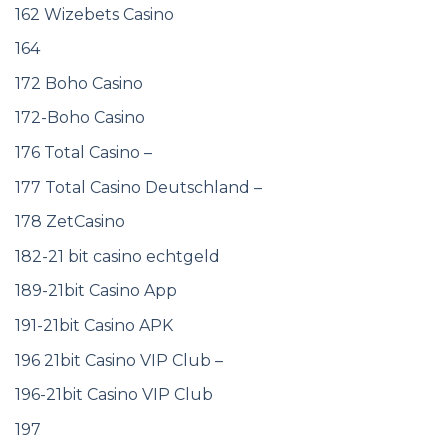
162 Wizebets Casino
164
172 Boho Casino
172-Boho Casino
176 Total Casino –
177 Total Casino Deutschland –
178 ZetCasino
182-21 bit casino echtgeld
189-21bit Casino App
191-21bit Casino APK
196 21bit Casino VIP Club –
196-21bit Casino VIP Club
197