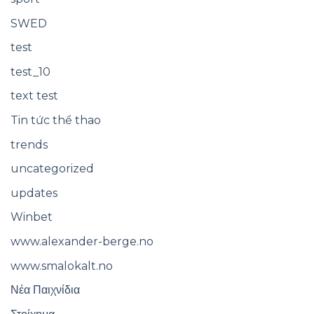
SWED
test
test_10
text test
Tin tức thể thao
trends
uncategorized
updates
Winbet
www.alexander-berge.no
www.smalokalt.no
Νέα Παιχνίδια