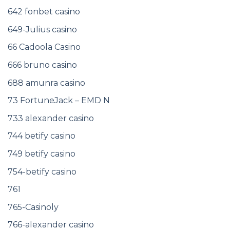
642 fonbet casino
649-Julius casino
66 Cadoola Casino
666 bruno casino
688 amunra casino
73 FortuneJack – EMD N
733 alexander casino
744 betify casino
749 betify casino
754-betify casino
761
765-Casinoly
766-alexander casino