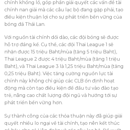
chính khổng lồ, góp phần giải quyết các vấn đề tài
chính nan giải mà các câu lạc bộ đang gặp phải, tạo
điều kiện thuận lợi cho sự phát triển bền vững của
bóng đá Thái Lan.
Với nguồn tài chính dồi dào, các đội bóng sẽ được
hỗ trợ đáng kể. Cụ thể, các đội Thai League 1 sẽ
nhận được 15 triệu Baht/mùa (tăng 5 triệu Baht),
Thai League 2 được 4 triệu Baht/mùa (tăng 1 triệu
Baht), và Thai League 3 là 1,25 triệu Baht/mùa (tăng
0,25 triệu Baht). Việc tăng cường nguồn lực tài
chính này không chỉ giúp các CLB ổn định hoạt
động mà còn tạo điều kiện để đầu tư vào đào tạo
trẻ, nâng cao chất lượng đội ngũ và hướng tới sự
phát triển bền vững hơn.
Sự thành công của các thỏa thuận này đã giúp giải
quyết nhiều lo ngại về tài chính, tạo nên kết thúc