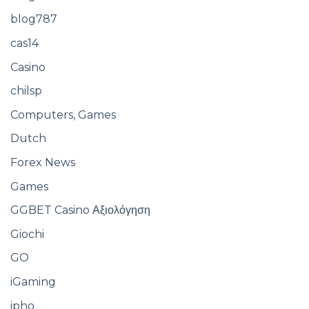
blog787
cas14
Casino
chilsp
Computers, Games
Dutch
Forex News
Games
GGBET Casino Αξιολόγηση
Giochi
GO
iGaming
ipho