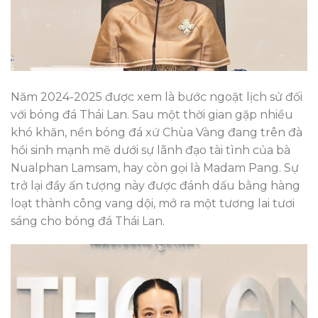
Năm 2024-2025 được xem là bước ngoặt lịch sử đối
với bóng đá Thái Lan. Sau một thời gian gặp nhiều
khó khăn, nền bóng đá xứ Chùa Vàng đang trên đà
hồi sinh mạnh mẽ dưới sự lãnh đạo tài tình của bà
Nualphan Lamsam, hay còn gọi là Madam Pang. Sự
trở lại đầy ấn tượng này được đánh dấu bằng hàng
loạt thành công vang dội, mở ra một tương lai tươi
sáng cho bóng đá Thái Lan.