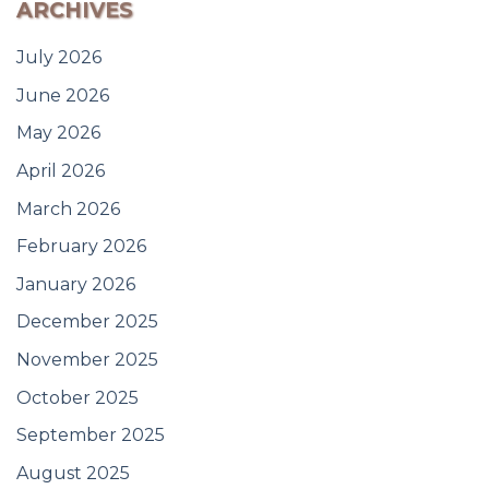
ARCHIVES
July 2026
June 2026
May 2026
April 2026
March 2026
February 2026
January 2026
December 2025
November 2025
October 2025
September 2025
August 2025