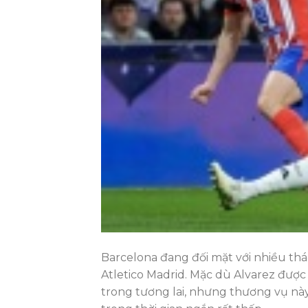
Barcelona đang đối mặt với nhiều thá
Atletico Madrid. Mặc dù Alvarez đượ
trong tương lai, nhưng thương vụ nà