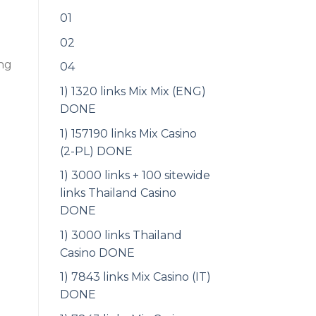
01
02
ng
04
1) 1320 links Mix Mix (ENG)
DONE
1) 157190 links Mix Casino
g
(2-PL) DONE
1) 3000 links + 100 sitewide
links Thailand Casino
DONE
1) 3000 links Thailand
Casino DONE
1) 7843 links Mix Casino (IT)
DONE