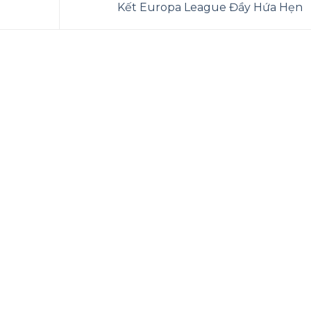
Kết Europa League Đầy Hứa Hẹn