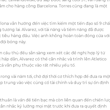
âm cho hàng công Barcelona. Torres cũng đang là một
elona vẫn hướng đến việc tìm kiếm một tiền đạo số 9 chấ
ương lai. Alvarez, với tài năng và tiềm năng đã được
tiêu hàng đầu. Việc anh không hoàn toàn đóng cửa với
đội bóng này.
ân cầu thủ đều sẵn sàng xem xét các đề nghị hợp lý từ
hấp dẫn, Alvarez có thể cân nhắc và trình lên Atletico
cả vẫn phụ thuộc vào rất nhiều yếu tố.
trong vài năm tới, chờ đợi thời cơ thích hợp để đưa ra mộ
tập trung vào việc củng cố tài chính và duy trì sự ổn định
thuần là vấn đề tiền bạc mà còn liên quan đến chiến lư
cân nhắc kỹ lưỡng mọi mặt trước khi đưa ra quyết định