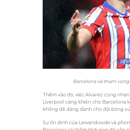
Barcelona và tham vọng 
Thêm vào đó, việc Alvarez cũng nhận
Liverpool càng khiến cho Barcelona 
không dễ dàng dành cho đội bóng xứ
Sự ổn định của Lewandowski và phon
Barcelona có thêm thời gian để cân n