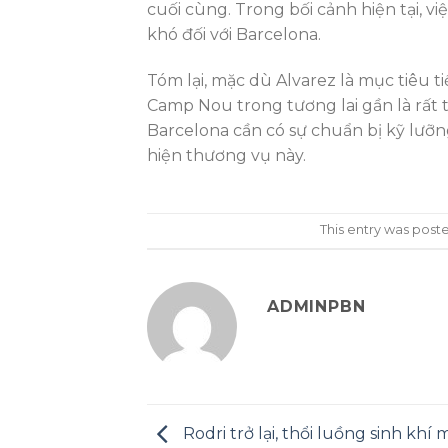
cuối cùng. Trong bối cảnh hiện tại, v
khó đối với Barcelona.
Tóm lại, mặc dù Alvarez là mục tiêu
Camp Nou trong tương lai gần là rất t
Barcelona cần có sự chuẩn bị kỹ lưỡn
hiện thương vụ này.
This entry was post
ADMINPBN
Rodri trở lại, thổi luồng sinh khí 