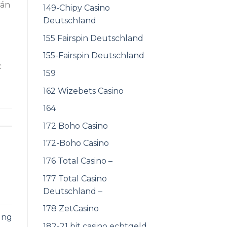
oán
149-Chipy Casino
Deutschland
155 Fairspin Deutschland
155-Fairspin Deutschland
c
159
162 Wizebets Casino
164
172 Boho Casino
172-Boho Casino
176 Total Casino –
177 Total Casino
Deutschland –
178 ZetCasino
ung
182-21 bit casino echtgeld