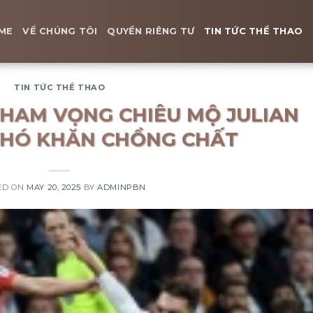
ME
VỀ CHÚNG TÔI
QUYỀN RIÊNG TƯ
TIN TỨC THỂ THAO
TIN TỨC THỂ THAO
HAM VỌNG CHIÊU MỘ JULIAN
KHÓ KHĂN CHỒNG CHẤT
ED ON
MAY 20, 2025
BY
ADMINPBN