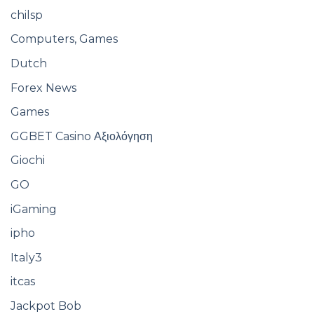
chilsp
Computers, Games
Dutch
Forex News
Games
GGBET Casino Αξιολόγηση
Giochi
GO
iGaming
ipho
Italy3
itcas
Jackpot Bob