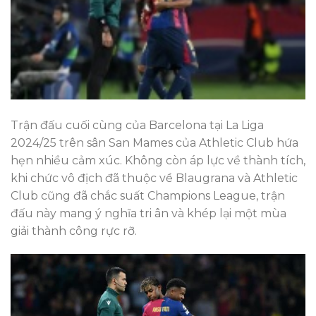
Trận đấu cuối cùng của Barcelona tại La Liga
2024/25 trên sân San Mames của Athletic Club hứa
hẹn nhiều cảm xúc. Không còn áp lực về thành tích,
khi chức vô địch đã thuộc về Blaugrana và Athletic
Club cũng đã chắc suất Champions League, trận
đấu này mang ý nghĩa tri ân và khép lại một mùa
giải thành công rực rỡ.