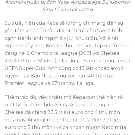
Arsenal chuẩn bị đón Kepa Arrizabalaga: Sự lựa chọn
kinh tế và chất lượng
Sự xuất hiện của Kepa sẽ không chỉ mang đến sự
yên tâm về chiều sâu đội hình mà còn tạo ra tính
cạnh tranh lành mạnh ở vị trí thủ môn. Với kinh
nghiệm dày dạn, Kepa sở hữu bộ sưu tập danh hiệu
đáng nể: 2 Champions League (2021 với Chelsea,
2024 với Real Madrid), 1 La Liga, 1 Europa League và 1
UEFA Super Cup. Anh cũng có 13 lần khoác áo đội
tuyển Tây Ban Nha, cùng với hơn 140 trận tại
Premier League và 67 trận tại La Liga.
Thêm vào đó, việc chiêu mộ Kepa còn thể hiện rõ
triết lý tài chính hợp lý của Arsenal. Trong khi
Chelsea đã chi tới 83,5 triệu euro cho 4 thủ môn
mùa này, Arsenal mới chỉ bỏ ra chưa đến 70 triệu
euro cho 5 thủ môn (kể cả khoản mượn Neto mùa
trước). Việc tiết kiệm chi phí cho vị trí thủ môn giúp