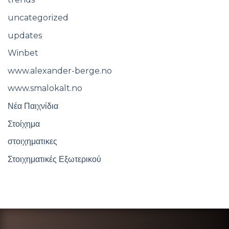
uncategorized
updates
Winbet
www.alexander-berge.no
www.smalokalt.no
Νέα Παιχνίδια
Στοίχημα
στοιχηματικες
Στοιχηματικές Εξωτερικού