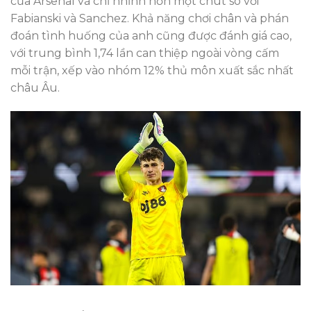
của Arsenal và chỉ nhỉnh hơn một chút so với
Fabianski và Sanchez. Khả năng chơi chân và phán
đoán tình huống của anh cũng được đánh giá cao,
với trung bình 1,74 lần can thiệp ngoài vòng cấm
mỗi trận, xếp vào nhóm 12% thủ môn xuất sắc nhất
châu Âu.