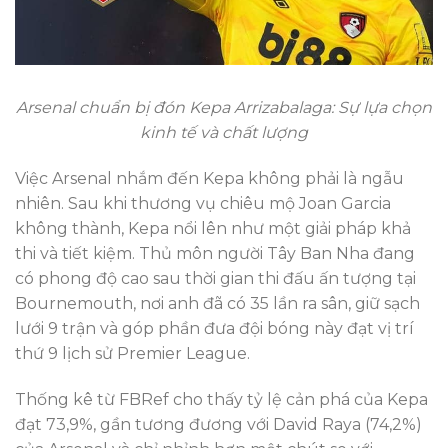
Arsenal chuẩn bị đón Kepa Arrizabalaga: Sự lựa chọn
kinh tế và chất lượng
Việc Arsenal nhắm đến Kepa không phải là ngẫu
nhiên. Sau khi thương vụ chiêu mộ Joan Garcia
không thành, Kepa nổi lên như một giải pháp khả
thi và tiết kiệm. Thủ môn người Tây Ban Nha đang
có phong độ cao sau thời gian thi đấu ấn tượng tại
Bournemouth, nơi anh đã có 35 lần ra sân, giữ sạch
lưới 9 trận và góp phần đưa đội bóng này đạt vị trí
thứ 9 lịch sử Premier League.
Thống kê từ FBRef cho thấy tỷ lệ cản phá của Kepa
đạt 73,9%, gần tương đương với David Raya (74,2%)