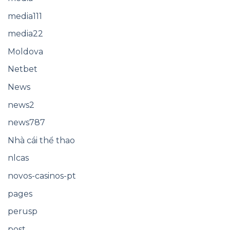
media111
media22
Moldova
Netbet
News
news2
news787
Nhà cái thể thao
nlcas
novos-casinos-pt
pages
perusp
post