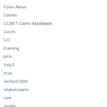
Forex News
Games
GGBET Casino Αξιολόγηση
Giochi
GO
iGaming
ipho
Italy3
itcas
Jackpot Bob
lalabetcasino
Live
media