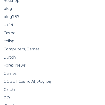
Betshop
blog
blog787
cas14
Casino
chilsp
Computers, Games
Dutch
Forex News
Games
GGBET Casino Αξιολόγηση
Giochi
GO