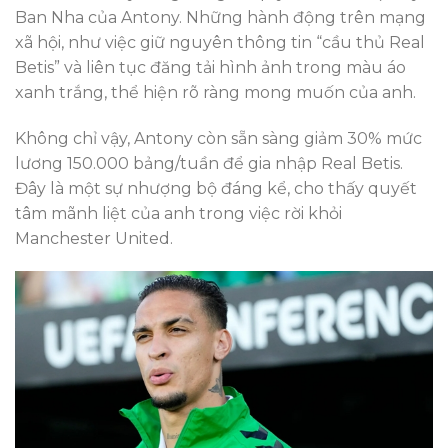
Ban Nha của Antony. Những hành động trên mạng
xã hội, như việc giữ nguyên thông tin “cầu thủ Real
Betis” và liên tục đăng tải hình ảnh trong màu áo
xanh trắng, thể hiện rõ ràng mong muốn của anh.
Không chỉ vậy, Antony còn sẵn sàng giảm 30% mức
lương 150.000 bảng/tuần để gia nhập Real Betis.
Đây là một sự nhượng bộ đáng kể, cho thấy quyết
tâm mãnh liệt của anh trong việc rời khỏi
Manchester United.