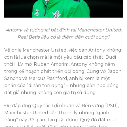
Antony và tương lai bất định tại Manchester United:
Real Betis liệu có là điểm đến cuối cùng?
Về phía Manchester United, việc bán Antony không
còn là lựa chọn mà là một yêu cầu cấp thiết. Dưới
thời HLV mới Ruben Amorim, Antony không nằm
trong kế hoạch phát triển đội bóng. Cùng với Jadon
Sancho và Marcus Rashford, anh bị xem là một
phần của “di sản tồn đọng” – những bản hợp đồng
đắt giá nhưng không còn giá trị sử dụng.
Để đáp ứng Quy tắc Lợi nhuận và Bền vững (PSR),
Manchester United cần thanh lý những “gánh
nặng” này để giảm tải quỹ lương. Quỷ đỏ đặt mục
tiêu thu về ít nhất 32,5 triệu bảng từ việc bán