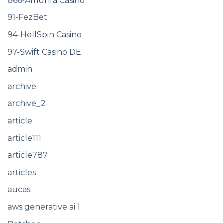
866-Amunra Casino
91-FezBet
94-HellSpin Casino
97-Swift Casino DE
admin
archive
archive_2
article
article111
article787
articles
aucas
aws generative ai 1