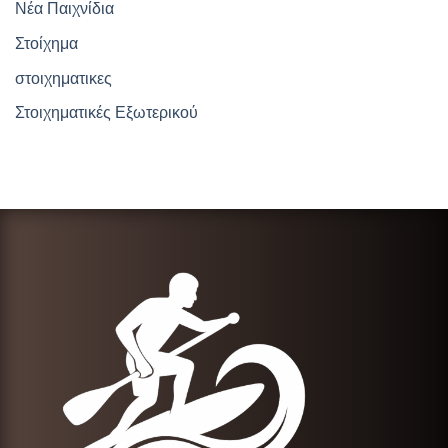
Νέα Παιχνίδια
Στοίχημα
στοιχηματικες
Στοιχηματικές Εξωτερικού