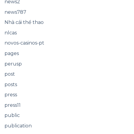
news2
news787
Nhà cái thể thao
nlcas
novos-casinos-pt
pages
perusp
post
posts
press
press11
public
publication