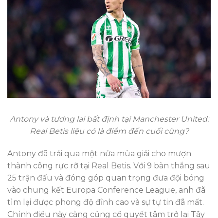
Antony và tương lai bất định tại Manchester United:
Real Betis liệu có là điểm đến cuối cùng?
Antony đã trải qua một nửa mùa giải cho mượn
thành công rực rỡ tại Real Betis. Với 9 bàn thắng sau
25 trận đấu và đóng góp quan trọng đưa đội bóng
vào chung kết Europa Conference League, anh đã
tìm lại được phong độ đỉnh cao và sự tự tin đã mất.
Chính điều này càng củng cố quyết tâm trở lại Tây