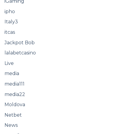
iGaming
ipho
Italy3
itcas
Jackpot Bob
lalabetcasino
Live
media
media111
media22
Moldova
Netbet
News