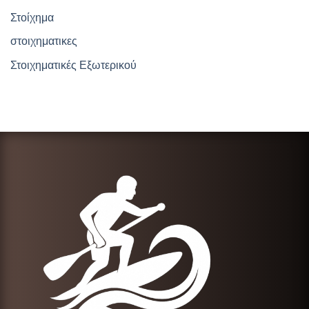
Στοίχημα
στοιχηματικες
Στοιχηματικές Εξωτερικού