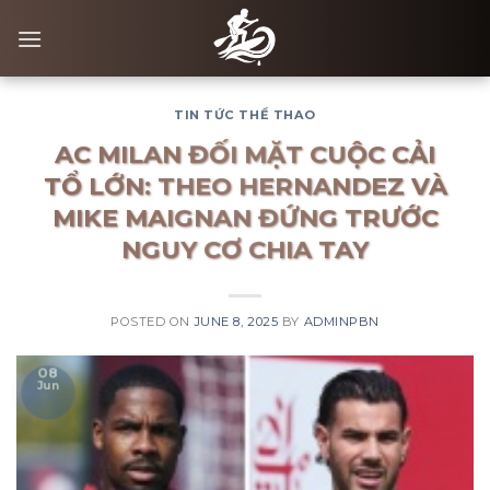
Skip
to
content
TIN TỨC THỂ THAO
AC MILAN ĐỐI MẶT CUỘC CẢI
TỔ LỚN: THEO HERNANDEZ VÀ
MIKE MAIGNAN ĐỨNG TRƯỚC
NGUY CƠ CHIA TAY
POSTED ON
JUNE 8, 2025
BY
ADMINPBN
08
Jun