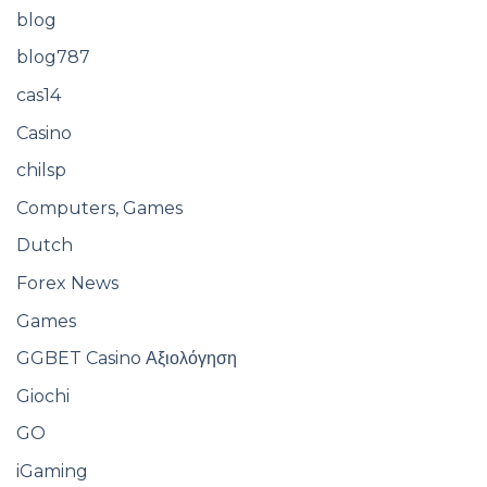
blog
blog787
cas14
Casino
chilsp
Computers, Games
Dutch
Forex News
Games
GGBET Casino Αξιολόγηση
Giochi
GO
iGaming