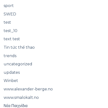
sport
SWED
test
test_10
text test
Tin tức thể thao
trends
uncategorized
updates
Winbet
www.alexander-berge.no
www.smalokalt.no
Νέα Παιχνίδια