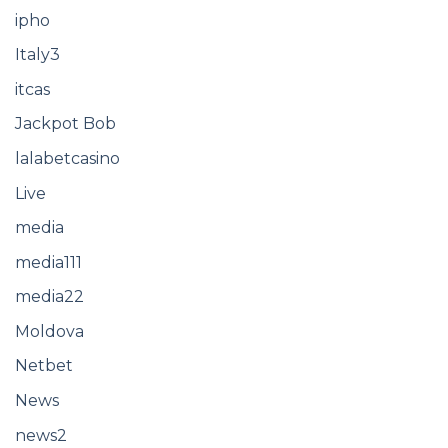
ipho
Italy3
itcas
Jackpot Bob
lalabetcasino
Live
media
media111
media22
Moldova
Netbet
News
news2