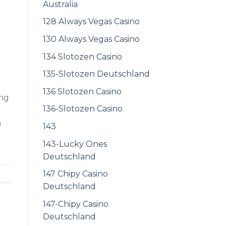
Australia
128 Always Vegas Casino
g
130 Always Vegas Casino
134 Slotozen Casino
135-Slotozen Deutschland
136 Slotozen Casino
ứng
136-Slotozen Casino
a
143
143-Lucky Ones
Deutschland
147 Chipy Casino
Deutschland
147-Chipy Casino
Deutschland