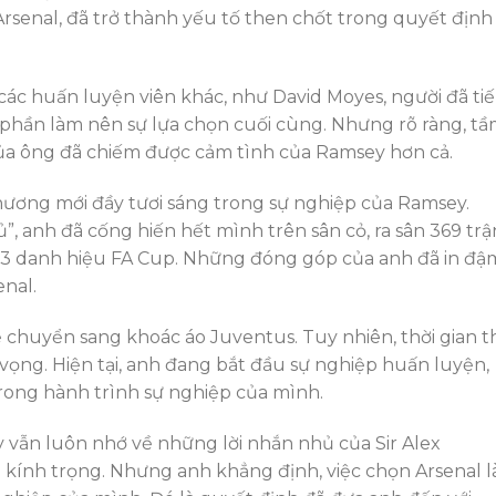
i Arsenal, đã trở thành yếu tố then chốt trong quyết định
ác huấn luyện viên khác, như David Moyes, người đã ti
phần làm nên sự lựa chọn cuối cùng. Nhưng rõ ràng, t
ủa ông đã chiếm được cảm tình của Ramsey hơn cả.
hương mới đầy tươi sáng trong sự nghiệp của Ramsey.
, anh đã cống hiến hết mình trên sân cỏ, ra sân 369 trậ
 3 danh hiệu FA Cup. Những đóng góp của anh đã in đậ
nal.
 chuyển sang khoác áo Juventus. Tuy nhiên, thời gian th
vọng. Hiện tại, anh đang bắt đầu sự nghiệp huấn luyện,
ong hành trình sự nghiệp của mình.
y vẫn luôn nhớ về những lời nhắn nhủ của Sir Alex
kính trọng. Nhưng anh khẳng định, việc chọn Arsenal l