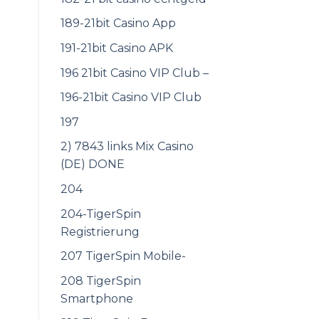
189-21bit Casino App
191-21bit Casino APK
196 21bit Casino VIP Club –
196-21bit Casino VIP Club
197
2) 7843 links Mix Casino
(DE) DONE
204
204-TigerSpin
Registrierung
207 TigerSpin Mobile-
208 TigerSpin
Smartphone