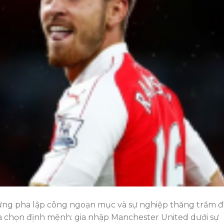
những pha lập công ngoạn mục và sự nghiệp thăng trầm 
ựa chọn định mệnh: gia nhập Manchester United dưới sự