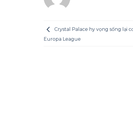
Crystal Palace hy vọng sống lại c
Europa League