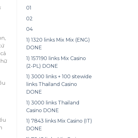
01
i
02
04
on,
1) 1320 links Mix Mix (ENG)
xứ
DONE
 cả
1) 157190 links Mix Casino
chữ
(2-PL) DONE
1) 3000 links + 100 sitewide
iều
links Thailand Casino
DONE
1) 3000 links Thailand
Casino DONE
iều
1) 7843 links Mix Casino (IT)
n
DONE