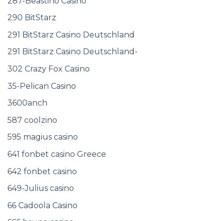
287-Beastino Casino
290 BitStarz
291 BitStarz Casino Deutschland
291 BitStarz Casino Deutschland-
302 Crazy Fox Casino
35-Pelican Casino
3600anch
587 coolzino
595 magius casino
641 fonbet casino Greece
642 fonbet casino
649-Julius casino
66 Cadoola Casino