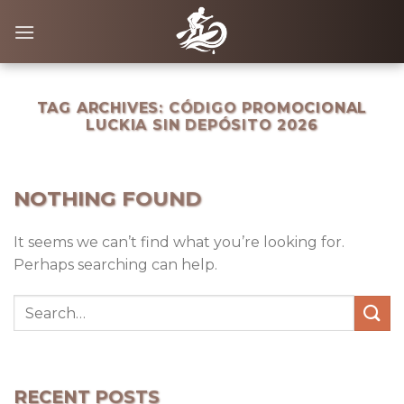
Skip
to
content
TAG ARCHIVES:
CÓDIGO PROMOCIONAL
LUCKIA SIN DEPÓSITO 2026
NOTHING FOUND
It seems we can’t find what you’re looking for.
Perhaps searching can help.
RECENT POSTS