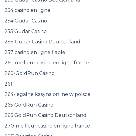
254 casino en ligne
254 Gudar Casino
255 Gudar Casino
256-Gudar Casino Deutschland
257 casino en ligne fiable
260 meilleur casino en ligne france
260-GoldRun Casino
261
264-legalne kasyna online w polsce
265 GoldRun Casino
266 GoldRun Casino Deutschland
270-meilleur casino en ligne france