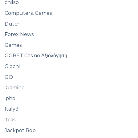
chilsp
Computers, Games
Dutch
Forex News
Games
GGBET Casino Αξιολόγηση
Giochi
GO
iGaming
ipho
Italy3
itcas
Jackpot Bob